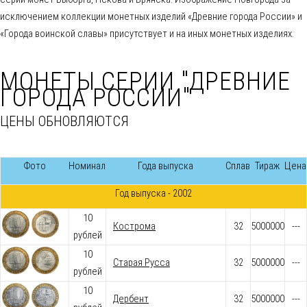
исключением коллекции монетных изделий «Древние города России» и
«Города воинской славы» присутствует и на иных монетных изделиях.
МОНЕТЫ СЕРИИ "ДРЕВНИЕ
ГОРОДА РОССИИ"
ЦЕНЫ ОБНОВЛЯЮТСЯ
Фото
Номинал
Года выпуска
Сплав
Тираж
Цена
Год выпуска - 2002
10
Кострома
32
5000000
---
рублей
10
Старая Русса
32
5000000
---
рублей
10
Дербент
32
5000000
---