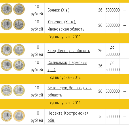
10
Брянск (X в.)
26
5000000
---
рублей
10
Юрьевец (XIII в.),
26
5000000
---
рублей
Ивановская область
Год выпуска - 2011
10
до
Елец, Липецкая область
26
---
рублей
5000000
10
Соликамск, Пермский
до
26
---
рублей
край
5000000
Год выпуска - 2012
10
Белозерск, Вологодская
26
5000000
---
рублей
область
Год выпуска - 2014
10
Нерехта, Костромская
5
5000000
---
рублей
обл.