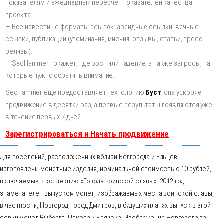
показателям и ежедневный пересчет показателей качества
проекта.
— Все известные форматы ссылок: арендные ссылки, вечные
ссылки, публикации (упоминания, мнения, отзывы, статьи, пресс-
релизы).
— SeoHammer покажет, где рост или падение, а также запросы, на
которые нужно обратить внимание.
SeoHammer еще предоставляет технологию
Буст
, она ускоряет
продвижение в десятки раз, а первые результаты появляются уже
в течение первых 7 дней.
Зарегистрироваться и Начать продвижение
Для поселений, расположенных вблизи Белгорода и Ельцев,
изготовлены монетные изделия, номинальной стоимостью 10 рублей,
включаемые в коллекцию «Города воинской славы». 2012 год
знаменателен выпуском монет, изображаемых места воинской славы,
в частности, Новгород, город Дмитров, в будущих планах выпуск в этой
серии монет Выборга, Пскова и Брянска. Изображение Новгорода за