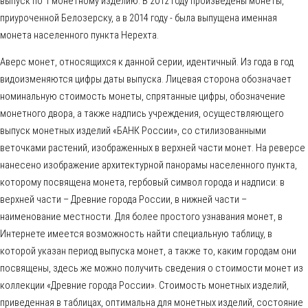
выпуск по 1 монетному изделию. В 2012 году произведены монеты,
приуроченной Белозерску, а в 2014 году - была выпущена именная
монета населенного пункта Нерехта.
Аверс монет, относящихся к данной серии, идентичный. Из года в год
видоизменяются цифры даты выпуска. Лицевая сторона обозначает
номинальную стоимость монеты, спрятанные цифры, обозначение
монетного двора, а также надпись учреждения, осуществляющего
выпуск монетных изделий «БАНК России», со стилизованными
веточками растений, изображенных в верхней части монет. На реверсе
нанесено изображение архитектурной панорамы населенного пункта,
которому посвящена монета, гербовый символ города и надписи: в
верхней части – Древние города России, в нижней части –
наименование местности. Для более простого узнавания монет, в
Интернете имеется возможность найти специальную таблицу, в
которой указан период выпуска монет, а также то, каким городам они
посвящены, здесь же можно получить сведения о стоимости монет из
коллекции «Древние города России». Стоимость монетных изделий,
приведенная в таблицах, оптимальна для монетных изделий, состояние