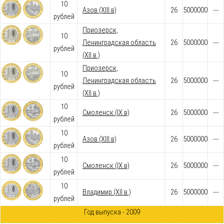
10
Азов (XIII в)
26
5000000
---
рублей
Приозерск,
10
Ленинградская область
26
5000000
---
рублей
(XII в.)
Приозерск,
10
Ленинградская область
26
5000000
---
рублей
(XII в.)
10
Смоленск (IX в)
26
5000000
---
рублей
10
Азов (XIII в)
26
5000000
---
рублей
10
Смоленск (IX в)
26
5000000
---
рублей
10
Владимир (XII в.)
26
5000000
---
рублей
Год выпуска - 2009