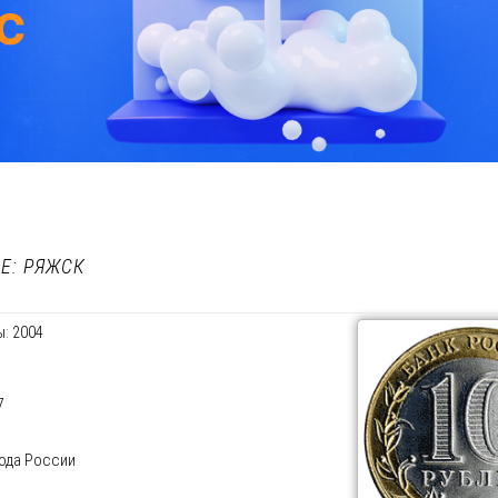
Е: РЯЖСК
: 2004
7
рода России