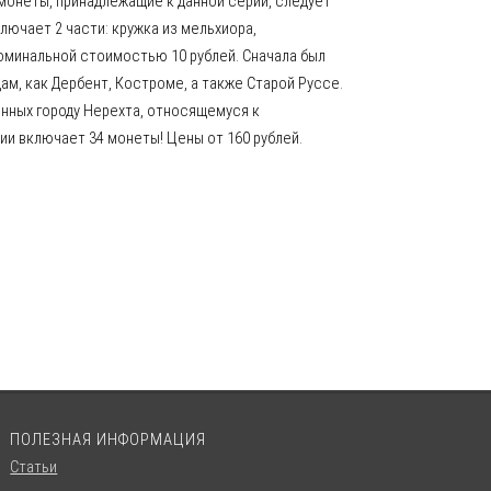
монеты, принадлежащие к данной серии, следует
лючает 2 части: кружка из мельхиора,
оминальной стоимостью 10 рублей. Сначала был
ам, как Дербент, Костроме, а также Старой Руссе.
нных городу Нерехта, относящемуся к
и включает 34 монеты! Цены от 160 рублей.
ПОЛЕЗНАЯ ИНФОРМАЦИЯ
Статьи