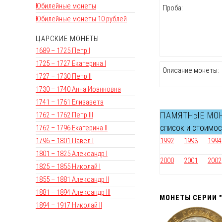
Юбилейные монеты
Проба:
Юбилейные монеты 10 рублей
ЦАРСКИЕ МОНЕТЫ
1689 – 1725 Петр I
1725 – 1727 Екатерина I
Описание монеты:
1727 – 1730 Петр II
1730 – 1740 Анна Иоанновна
1741 – 1761 Елизавета
1762 – 1762 Петр III
ПАМЯТНЫЕ МО
список и стоимо
1762 – 1796 Екатерина II
1796 – 1801 Павел I
1992
1993
1994
1801 – 1825 Александр I
2000
2001
2002
1825 – 1855 Николай I
1855 – 1881 Александр II
1881 – 1894 Александр III
МОНЕТЫ СЕРИИ 
1894 – 1917 Николай II