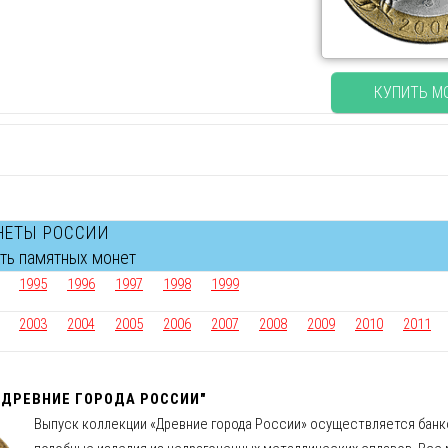
КУПИТЬ М
НЕТЫ РОССИИ
сть памятных монет
1995
1996
1997
1998
1999
2003
2004
2005
2006
2007
2008
2009
2010
2011
"ДРЕВНИЕ ГОРОДА РОССИИ"
Выпуск коллекции «Древние города России» осуществляется банко