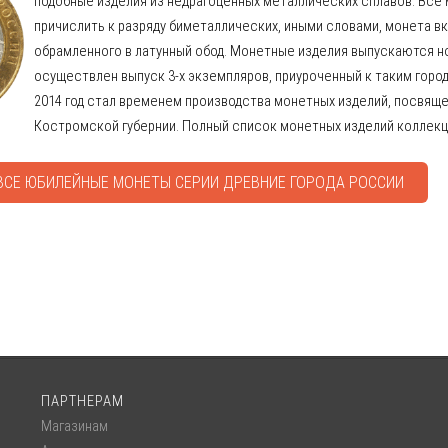
подобные изделия из недрагоценных металлических сплавов. Все 
причислить к разряду биметаллических, иными словами, монета вк
обрамленного в латунный обод. Монетные изделия выпускаются н
осуществлен выпуск 3-х экземпляров, приуроченный к таким город
2014 год стал временем производства монетных изделий, посвяще
Костромской губернии. Полный список монетных изделий коллекци
ВСЕ ЮБИЛЕЙНЫЕ МОНЕТЫ СЕРИИ ДРЕВНИЕ ГОРОДА РОССИИ
ПАРТНЕРАМ
Магазинам