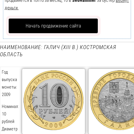
продвинется в Топ10 за месяц, то в
SeoHammer
за бустер
вернут
деньги.
Начать продвижение сайта
НАИМЕНОВАНИЕ: ГАЛИЧ (XIII В.) КОСТРОМСКАЯ
ОБЛАСТЬ
Год
выпуска
монеты:
2009
Номинал:
10
рублей
Диаметр