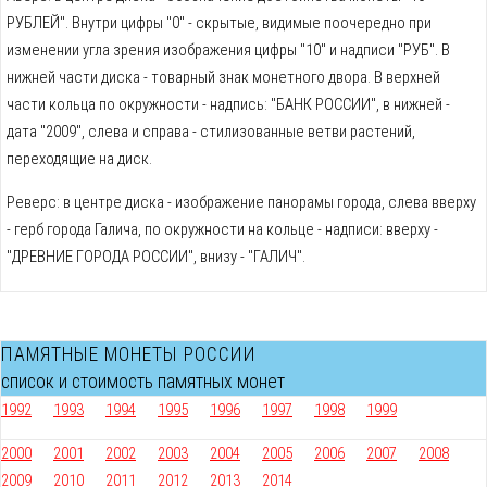
РУБЛЕЙ". Внутри цифры "0" - скрытые, видимые поочередно при
изменении угла зрения изображения цифры "10" и надписи "РУБ". В
нижней части диска - товарный знак монетного двора. В верхней
части кольца по окружности - надпись: "БАНК РОССИИ", в нижней -
дата "2009", слева и справа - стилизованные ветви растений,
переходящие на диск.
Реверс: в центре диска - изображение панорамы города, слева вверху
- герб города Галича, по окружности на кольце - надписи: вверху -
"ДРЕВНИЕ ГОРОДА РОССИИ", внизу - "ГАЛИЧ".
ПАМЯТНЫЕ МОНЕТЫ РОССИИ
список и стоимость памятных монет
1992
1993
1994
1995
1996
1997
1998
1999
2000
2001
2002
2003
2004
2005
2006
2007
2008
2009
2010
2011
2012
2013
2014