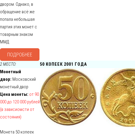
двором. Однако, в
обращение всё же
попала небольшая
партия этих монет с
товарным знаком
ММД
ПОДРОБНЕЕ
2 МЕСТО:
50 КОПЕЕК 2001 ГОДА
Монетный
двор:
Московский
монетный двор
Цена монеты:
от 90
000 до 120 000 рублей
(в зависиомсти от
состояния)
Монета 50 копеек