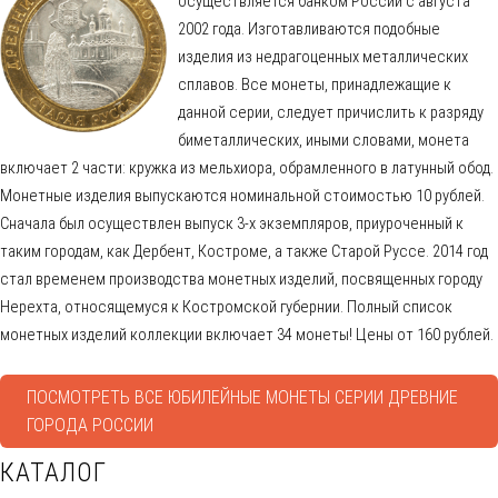
осуществляется банком России с августа
2002 года. Изготавливаются подобные
изделия из недрагоценных металлических
сплавов. Все монеты, принадлежащие к
данной серии, следует причислить к разряду
биметаллических, иными словами, монета
включает 2 части: кружка из мельхиора, обрамленного в латунный обод.
Монетные изделия выпускаются номинальной стоимостью 10 рублей.
Сначала был осуществлен выпуск 3-х экземпляров, приуроченный к
таким городам, как Дербент, Костроме, а также Старой Руссе. 2014 год
стал временем производства монетных изделий, посвященных городу
Нерехта, относящемуся к Костромской губернии. Полный список
монетных изделий коллекции включает 34 монеты! Цены от 160 рублей.
ПОСМОТРЕТЬ ВСЕ ЮБИЛЕЙНЫЕ МОНЕТЫ СЕРИИ ДРЕВНИЕ
ГОРОДА РОССИИ
КАТАЛОГ