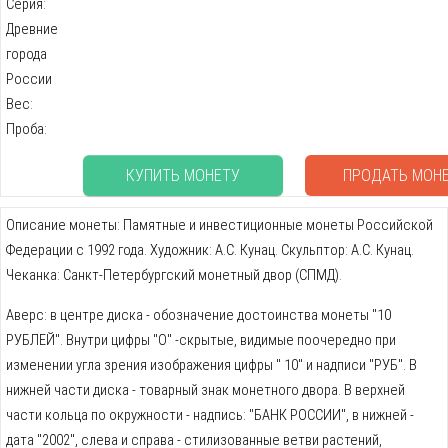
Серия:
Древние
города
России
Вес:
Проба:
КУПИТЬ МОНЕТУ
ПРОДАТЬ МОН
Описание монеты: Памятные и инвестиционные монеты Российской
Федерации с 1992 года. Художник: А.С. Кунац. Скульптор: А.С. Кунац.
Чеканка: Санкт-Петербургский монетный двор (СПМД).
Аверс: в центре диска - обозначение достоинства монеты "10
РУБЛЕЙ". Внутри цифры "О" -скрытые, видимые поочередно при
изменении угла зрения изображения цифры " 10" и надписи "РУБ". В
нижней части диска - товарный знак монетного двора. В верхней
части кольца по окружности - надпись: "БАНК РОССИИ", в нижней -
дата "2002", слева и справа - стилизованные ветви растений,