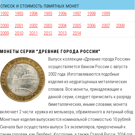
список и стоимость памятных монет
1992
1993
1994
1995
1996
1997
1998
1999
2000
2001
2002
2003
2004
2005
2006
2007
2008
2009
2010
2011
2012
2013
2014
МОНЕТЫ СЕРИИ "ДРЕВНИЕ ГОРОДА РОССИИ"
Выпуск коллекции «Древние города России»
осуществляется банком России с августа
2002 года. Изготавливаются подобные
изделия из недрагоценных металлических
сплавов. Все монеты, принадлежащие к
данной серии, следует причислить к разряду
биметаллических, иными словами, монета
включает 2 части: кружка из мельхиора, обрамленного в латунный обод.
Монетные изделия выпускаются номинальной стоимостью 10 рублей.
Сначала был осуществлен выпуск 3-х экземпляров, приуроченный к
таким городам, как Дербент, Костроме, а также Старой Руссе. 2014 год