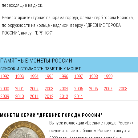
переходящие на диск.
Реверс: архитектурная панорама города, слева - герб города Брянска,
по окружности на кольце - надписи: вверху - "ДРЕВНИЕ ГОРОДА
РОССИИ", внизу - "БРЯНСК".
ПАМЯТНЫЕ МОНЕТЫ РОССИИ
список и стоимость памятных монет
1992
1993
1994
1995
1996
1997
1998
1999
2000
2001
2002
2003
2004
2005
2006
2007
2008
2009
2010
2011
2012
2013
2014
МОНЕТЫ СЕРИИ "ДРЕВНИЕ ГОРОДА РОССИИ"
Выпуск коллекции «Древние города России»
осуществляется банком России с августа