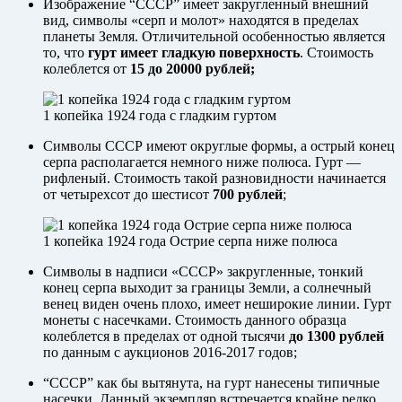
Изображение “СССР” имеет закругленный внешний
вид, символы «серп и молот» находятся в пределах
планеты Земля. Отличительной особенностью является
то, что
гурт имеет гладкую поверхность
. Стоимость
колеблется от
15 до 20000 рублей;
1 копейка 1924 года с гладким гуртом
Символы СССР имеют округлые формы, а острый конец
серпа располагается немного ниже полюса. Гурт —
рифленый. Стоимость такой разновидности начинается
от четырехсот до шестисот
700 рублей
;
1 копейка 1924 года Острие серпа ниже полюса
Символы в надписи «СССР» закругленные, тонкий
конец серпа выходит за границы Земли, а солнечный
венец виден очень плохо, имеет неширокие линии. Гурт
монеты с насечками. Стоимость данного образца
колеблется в пределах от одной тысячи
до 1300 рублей
по данным с аукционов 2016-2017 годов;
“СССР” как бы вытянута, на гурт нанесены типичные
насечки. Данный экземпляр встречается крайне редко.