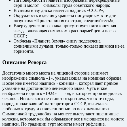
На поверхности планеты изображены перекрещенные
серп и молот – символы труда советского народа;
В самом низу диска имеется надпись «СССР»;
Окружность изделия украшена популярным в те дни
лозунгом: «Пролетарии всех стран, соединяйтесь!»;
Вверху денежного знака присутствует пятиконечная
звезда, являющая символом красноармейцев и всего
СССР;
Эмблема «Планета Земля» снизу подсвечена
солнечными лучами, только-только показавшимися из-за
горизонта.
Описание Реверса
Достаточно много места на лицевой стороне занимает
изображение символа «1», указывающая на номинал образца.
После нее имеется надпись «копейка», которая дает прямое
указание на достоинство денежного знака. Чуть ниже
изображена надпись «1924» — год, в котором производилась
чеканка. Ни для кого не станет открытием, что в те годы,
народ, проживавший на территории СССР, отличался
любовью к труду и сплоченностью во всех начинаниях.
Символикой трудолюбия на монете выступают пшеничные
колоски, которые как бы обрамляют все имеющиеся на монете
надписи. По традиции гурт монеты имеет рифление.