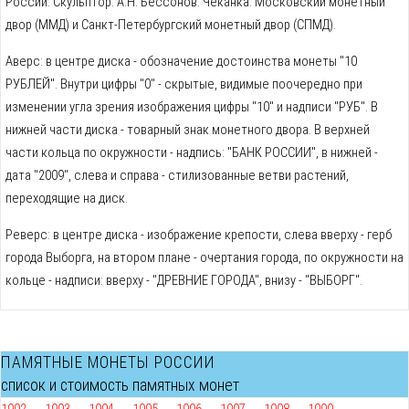
России. Скульптор: А.Н. Бессонов. Чеканка: Московский монетный
двор (ММД) и Санкт-Петербургский монетный двор (СПМД).
Аверс: в центре диска - обозначение достоинства монеты "10
РУБЛЕЙ". Внутри цифры "0" - скрытые, видимые поочередно при
изменении угла зрения изображения цифры "10" и надписи "РУБ". В
нижней части диска - товарный знак монетного двора. В верхней
части кольца по окружности - надпись: "БАНК РОССИИ", в нижней -
дата "2009", слева и справа - стилизованные ветви растений,
переходящие на диск.
Реверс: в центре диска - изображение крепости, слева вверху - герб
города Выборга, на втором плане - очертания города, по окружности на
кольце - надписи: вверху - "ДРЕВНИЕ ГОРОДА", внизу - "ВЫБОРГ".
ПАМЯТНЫЕ МОНЕТЫ РОССИИ
список и стоимость памятных монет