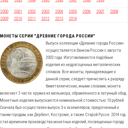
1992
1993
1994
1995
1996
1997
1998
1999
2000
2001
2002
2003
2004
2005
2006
2007
2008
2009
2010
2011
2012
2013
2014
МОНЕТЫ СЕРИИ "ДРЕВНИЕ ГОРОДА РОССИИ"
Выпуск коллекции «Древние города России»
осуществляется банком России с августа
2002 года. Изготавливаются подобные
изделия из недрагоценных металлических
сплавов. Все монеты, принадлежащие к
данной серии, следует причислить к разряду
биметаллических, иными словами, монета
включает 2 части: кружка из мельхиора, обрамленного в латунный обод.
Монетные изделия выпускаются номинальной стоимостью 10 рублей.
Сначала был осуществлен выпуск 3-х экземпляров, приуроченный к
таким городам, как Дербент, Костроме, а также Старой Руссе. 2014 год
стал временем производства монетных изделий, посвященных городу