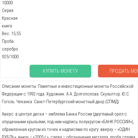
10000
Серия:
Красная
книга
Вес: 15,55
Проба:
серебро
925/1000
КУПИТЬ МОНЕТУ
ПРОДАТЬ МО
Описание монеты: Памятные и инвестиционные монеты Российской
Федерации с 1992 года. Художник: А.А. Долгополова. Скульптор: Ю.С.
Гоголь. Чеканка: Санкт-Петербургский монетный двор (СПМД).
Аверс: в центре диска – эмблема Банка России (двуглавый орел с
опущенными крыльями, под ним надпись полукругом «БАНК РОССИИ»),
обрамленная кругом из точек и надписями по кругу: вверху – «ОДИН
РУБЛЬ», внизу – «2005 г.», слева – обозначение металла, проба сплава,