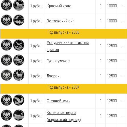
1 рубль
Красный волк
1
10000
---
1 рубль
Волховский сиг
1
10000
---
Год выпуска - 2006
Уссурийский когтистый
1 рубль
1
12500
---
тритон
1 рубль
Гусь сухонос
1
12500
---
1 рубль
Дзерен
1
12500
---
Год выпуска - 2007
1 рубль
Степной лунь
1
12500
---
Кольчатая нерпа
1 рубль
1
12500
---
(ладожский подвид)