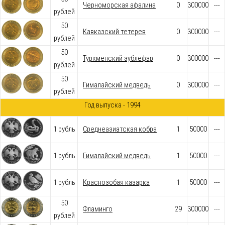
Черноморская афалина
0
300000
---
рублей
50
Кавказский тетерев
0
300000
---
рублей
50
Туркменский эублефар
0
300000
---
рублей
50
Гималайский медведь
0
300000
---
рублей
Год выпуска - 1994
1 рубль
Среднеазиатская кобра
1
50000
---
1 рубль
Гималайский медведь
1
50000
---
1 рубль
Краснозобая казарка
1
50000
---
50
Фламинго
29
300000
---
рублей