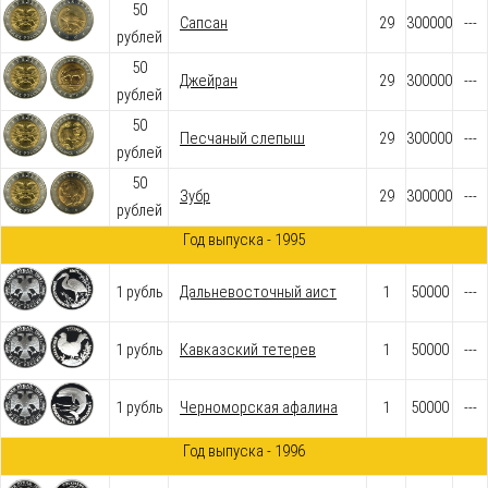
50
Сапсан
29
300000
---
рублей
50
Джейран
29
300000
---
рублей
50
Песчаный слепыш
29
300000
---
рублей
50
Зубр
29
300000
---
рублей
Год выпуска - 1995
1 рубль
Дальневосточный аист
1
50000
---
1 рубль
Кавказский тетерев
1
50000
---
1 рубль
Черноморская афалина
1
50000
---
Год выпуска - 1996