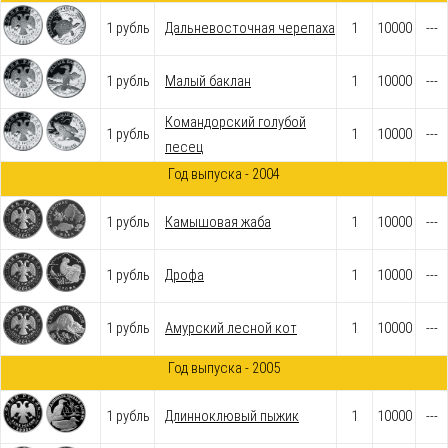
1 рубль
Дальневосточная черепаха
1
10000
---
1 рубль
Малый баклан
1
10000
---
Командорский голубой
1 рубль
1
10000
---
песец
Год выпуска - 2004
1 рубль
Камышовая жаба
1
10000
---
1 рубль
Дрофа
1
10000
---
1 рубль
Амурский лесной кот
1
10000
---
Год выпуска - 2005
1 рубль
Длинноклювый пыжик
1
10000
---