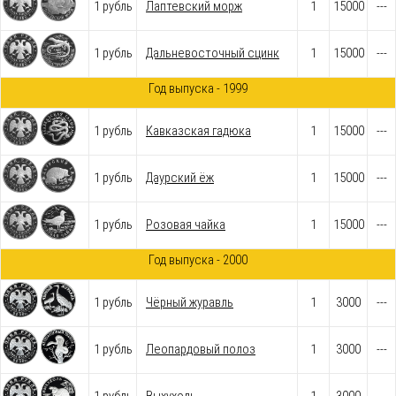
1 рубль
Лаптевский морж
1
15000
---
1 рубль
Дальневосточный сцинк
1
15000
---
Год выпуска - 1999
1 рубль
Кавказская гадюка
1
15000
---
1 рубль
Даурский ёж
1
15000
---
1 рубль
Розовая чайка
1
15000
---
Год выпуска - 2000
1 рубль
Чёрный журавль
1
3000
---
1 рубль
Леопардовый полоз
1
3000
---