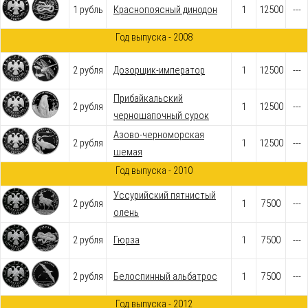
1 рубль
Краснопоясный динодон
1
12500
---
Год выпуска - 2008
2 рубля
Дозорщик-император
1
12500
---
Прибайкальский
2 рубля
1
12500
---
черношапочный сурок
Азово-черноморская
2 рубля
1
12500
---
шемая
Год выпуска - 2010
Уссурийский пятнистый
2 рубля
1
7500
---
олень
2 рубля
Гюрза
1
7500
---
2 рубля
Белоспинный альбатрос
1
7500
---
Год выпуска - 2012