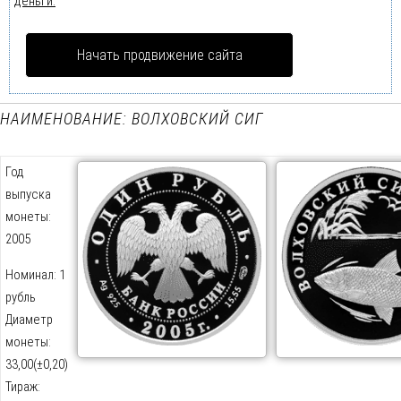
деньги.
Начать продвижение сайта
НАИМЕНОВАНИЕ: ВОЛХОВСКИЙ СИГ
Год
выпуска
монеты:
2005
Номинал: 1
рубль
Диаметр
монеты:
33,00(±0,20)
Тираж: