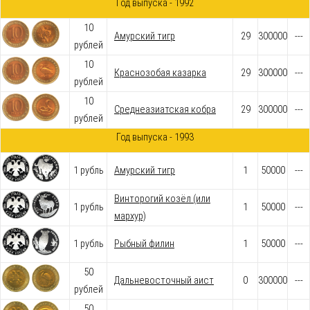
Год выпуска - 1992
10
Амурский тигр
29
300000
---
рублей
10
Краснозобая казарка
29
300000
---
рублей
10
Среднеазиатская кобра
29
300000
---
рублей
Год выпуска - 1993
1 рубль
Амурский тигр
1
50000
---
Винторогий козёл (или
1 рубль
1
50000
---
мархур)
1 рубль
Рыбный филин
1
50000
---
50
Дальневосточный аист
0
300000
---
рублей
50