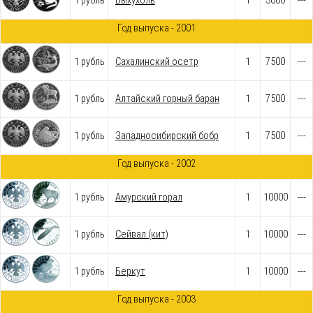
1 рубль
Выхухоль
1
3000
---
Год выпуска - 2001
1 рубль
Cахалинский осетр
1
7500
---
1 рубль
Алтайский горный баран
1
7500
---
1 рубль
Западносибирский бобр
1
7500
---
Год выпуска - 2002
1 рубль
Амурский горал
1
10000
---
1 рубль
Сейвал (кит)
1
10000
---
1 рубль
Беркут
1
10000
---
Год выпуска - 2003