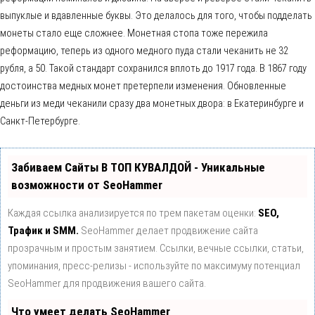
выпуклые и вдавленные буквы. Это делалось для того, чтобы подделать
монеты стало еще сложнее. Монетная стопа тоже пережила
реформацию, теперь из одного медного пуда стали чеканить не 32
рубля, а 50. Такой стандарт сохранился вплоть до 1917 года. В 1867 году
достоинства медных монет претерпели изменения. Обновленные
деньги из меди чеканили сразу два монетных двора: в Екатеринбурге и
Санкт-Петербурге.
Забиваем Сайты В ТОП КУВАЛДОЙ - Уникальные
возможности от SeoHammer
Каждая ссылка анализируется по трем пакетам оценки:
SEO,
Трафик и SMM.
SeoHammer делает продвижение сайта
прозрачным и простым занятием. Ссылки, вечные ссылки, статьи,
упоминания, пресс-релизы - используйте по максимуму потенциал
SeoHammer для продвижения вашего сайта.
Что умеет делать SeoHammer