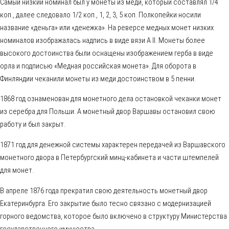
Самый низкий номинал был у монеты из меди, который составлял 1/4
коп., далее следовало 1/2 коп., 1, 2, 3, 5 коп. Полкопейки носили
название «деньга» или «денежка». На реверсе медных монет низких
номиналов изображалась надпись в виде вязи А II. Монеты более
высокого достоинства были оснащены изображением герба в виде
орла и подписью «Медная российская монета». Для оборота в
Финляндии чеканили монеты из меди достоинством в 5 пенни.
1868 год ознаменован для монетного дела остановкой чеканки монет
из серебра для Польши. А монетный двор Варшавы остановил свою
работу и был закрыт.
1871 год для денежной системы характерен передачей из Варшавского
монетного двора в Петербургский минц-кабинета и части штемпелей
для монет.
В апреле 1876 года прекратил свою деятельность монетный двор
Екатеринбурга. Его закрытие было тесно связано с модернизацией
горного ведомства, которое было включено в структуру Министерства
государственного имущества.