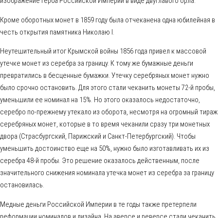
изображение герба Российской Империи в виде двуглавого орла.
Кроме оборотных монет в 1859 году была отчеканена одна юбилейная в
честь открытия памятника Николаю I.
Неутешительный итог Крымской войны 1856 года привел к массовой
утечке монет из серебра за границу. К тому же бумажные деньги
превратились в бесценные бумажки. Утечку серебряных монет нужно
было срочно остановить. Для этого стали чеканить монеты 72-й пробы,
уменьшили ее номинал на 15%. Но этого оказалось недостаточно,
серебро по-прежнему утекало из оборота, несмотря на огромный тираж
серебряных монет, которые в то время чеканили сразу три монетных
двора (Страсбургский, Парижский и Санкт-Петербургский). Чтобы
уменьшить достоинство еще на 50%, нужно было изготавливать их из
серебра 48-й пробы. Это решение оказалось действенным, после
значительного снижения номинала утечка монет из серебра за границу
остановилась.
Медные деньги Российской Империи в те годы также претерпели
реформации номиналов и дизайна. На аверсе и реверсе стали чеканить