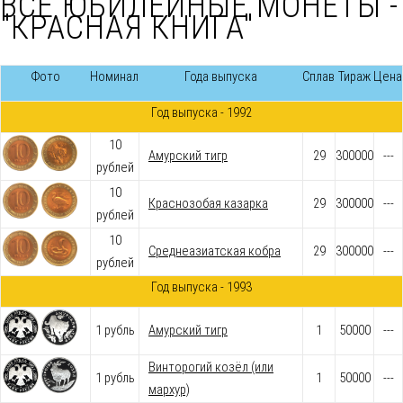
ВСЕ ЮБИЛЕЙНЫЕ МОНЕТЫ -
"КРАСНАЯ КНИГА"
Фото
Номинал
Года выпуска
Сплав
Тираж
Цена
Год выпуска - 1992
10
Амурский тигр
29
300000
---
рублей
10
Краснозобая казарка
29
300000
---
рублей
10
Среднеазиатская кобра
29
300000
---
рублей
Год выпуска - 1993
1 рубль
Амурский тигр
1
50000
---
Винторогий козёл (или
1 рубль
1
50000
---
мархур)