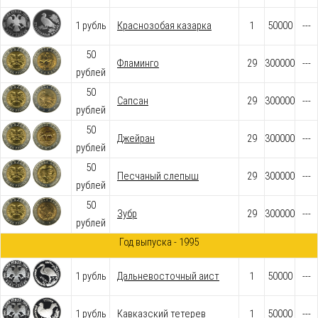
1 рубль
Краснозобая казарка
1
50000
---
50
Фламинго
29
300000
---
рублей
50
Сапсан
29
300000
---
рублей
50
Джейран
29
300000
---
рублей
50
Песчаный слепыш
29
300000
---
рублей
50
Зубр
29
300000
---
рублей
Год выпуска - 1995
1 рубль
Дальневосточный аист
1
50000
---
1 рубль
Кавказский тетерев
1
50000
---