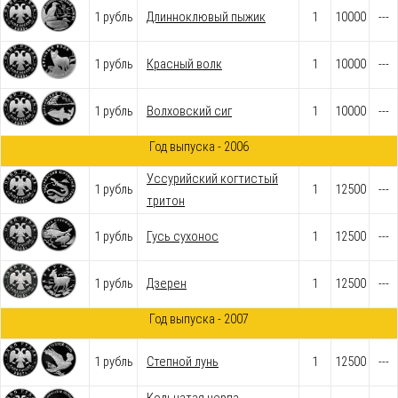
1 рубль
Длинноклювый пыжик
1
10000
---
1 рубль
Красный волк
1
10000
---
1 рубль
Волховский сиг
1
10000
---
Год выпуска - 2006
Уссурийский когтистый
1 рубль
1
12500
---
тритон
1 рубль
Гусь сухонос
1
12500
---
1 рубль
Дзерен
1
12500
---
Год выпуска - 2007
1 рубль
Степной лунь
1
12500
---