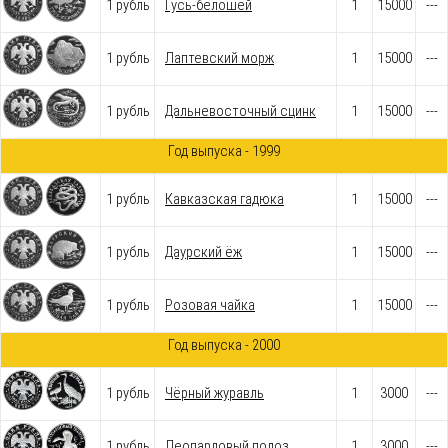
1 рубль
Гусь-белошей
1
15000
---
1 рубль
Лаптевский морж
1
15000
---
1 рубль
Дальневосточный сцинк
1
15000
---
Год выпуска - 1999
1 рубль
Кавказская гадюка
1
15000
---
1 рубль
Даурский ёж
1
15000
---
1 рубль
Розовая чайка
1
15000
---
Год выпуска - 2000
1 рубль
Чёрный журавль
1
3000
---
1 рубль
Леопардовый полоз
1
3000
---