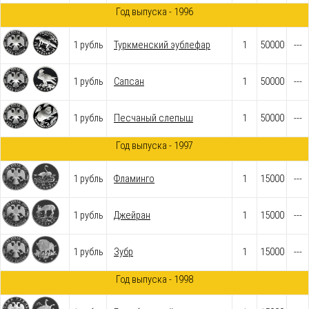
Год выпуска - 1996
1 рубль
Туркменский эублефар
1
50000
---
1 рубль
Сапсан
1
50000
---
1 рубль
Песчаный слепыш
1
50000
---
Год выпуска - 1997
1 рубль
Фламинго
1
15000
---
1 рубль
Джейран
1
15000
---
1 рубль
Зубр
1
15000
---
Год выпуска - 1998