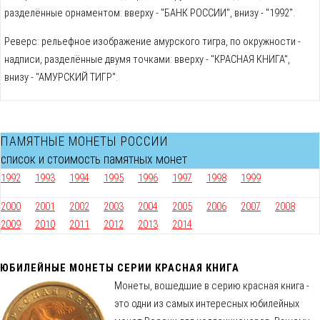
разделённые орнаментом: вверху - "БАНК РОССИИ", внизу - "1992".
Реверс: рельефное изображение амурского тигра, по окружности -
надписи, разделённые двумя точками: вверху - "КРАСНАЯ КНИГА",
внизу - "АМУРСКИЙ ТИГР".
ПАМЯТНЫЕ МОНЕТЫ РОССИИ
список и стоимость памятных монет
1992
1993
1994
1995
1996
1997
1998
1999
2000
2001
2002
2003
2004
2005
2006
2007
2008
2009
2010
2011
2012
2013
2014
ЮБИЛЕЙНЫЕ МОНЕТЫ СЕРИИ КРАСНАЯ КНИГА
Монеты, вошедшие в серию красная книга -
это одни из самых интересных юбилейных