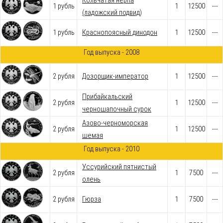
Кольчатая нерпа
1 рубль
1
12500
---
(ладожский подвид)
1 рубль
Краснопоясный динодон
1
12500
---
Год выпуска - 2008
2 рубля
Дозорщик-император
1
12500
---
Прибайкальский
2 рубля
1
12500
---
черношапочный сурок
Азово-черноморская
2 рубля
1
12500
---
шемая
Год выпуска - 2010
Уссурийский пятнистый
2 рубля
1
7500
---
олень
2 рубля
Гюрза
1
7500
---