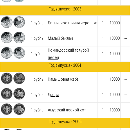
Год выпуска - 2003
1 рубль
Дальневосточная черепаха
1
10000
---
1 рубль
Малый баклан
1
10000
---
Командорский голубой
1 рубль
1
10000
---
песец
Год выпуска - 2004
1 рубль
Камышовая жаба
1
10000
---
1 рубль
Дрофа
1
10000
---
1 рубль
Амурский лесной кот
1
10000
---
Год выпуска - 2005