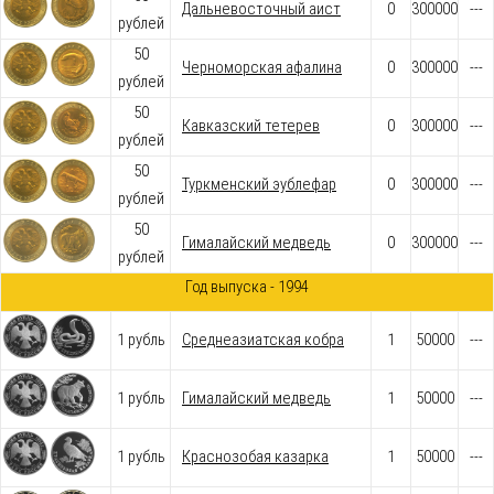
Дальневосточный аист
0
300000
---
рублей
50
Черноморская афалина
0
300000
---
рублей
50
Кавказский тетерев
0
300000
---
рублей
50
Туркменский эублефар
0
300000
---
рублей
50
Гималайский медведь
0
300000
---
рублей
Год выпуска - 1994
1 рубль
Среднеазиатская кобра
1
50000
---
1 рубль
Гималайский медведь
1
50000
---
1 рубль
Краснозобая казарка
1
50000
---