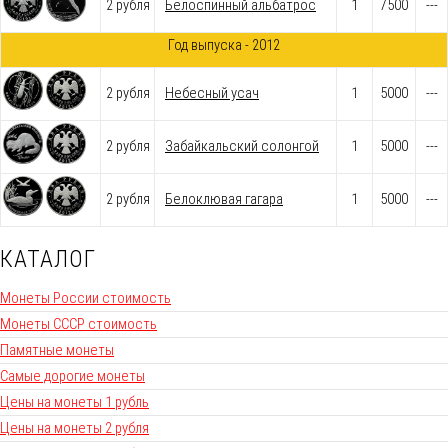
2 рубля
Белоспинный альбатрос
1
7500
---
Год выпуска - 2012
2 рубля
Небесный усач
1
5000
---
2 рубля
Забайкальский солонгой
1
5000
---
2 рубля
Белоклювая гагара
1
5000
---
КАТАЛОГ
Монеты России стоимость
Монеты СССР стоимость
Памятные монеты
Самые дорогие монеты
Цены на монеты 1 рубль
Цены на монеты 2 рубля