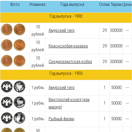
Фото
Номинал
Года выпуска
Сплав
Тираж
Цена
Год выпуска - 1992
10
Амурский тигр
29
300000
---
рублей
10
Краснозобая казарка
29
300000
---
рублей
10
Среднеазиатская кобра
29
300000
---
рублей
Год выпуска - 1993
1 рубль
Амурский тигр
1
50000
---
Винторогий козёл (или
1 рубль
1
50000
---
мархур)
1 рубль
Рыбный филин
1
50000
---
50