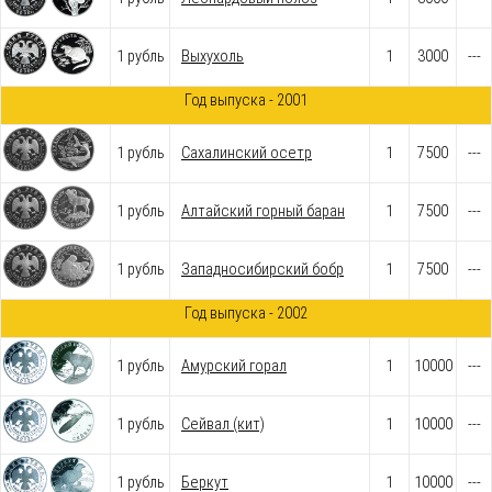
1 рубль
Выхухоль
1
3000
---
Год выпуска - 2001
1 рубль
Cахалинский осетр
1
7500
---
1 рубль
Алтайский горный баран
1
7500
---
1 рубль
Западносибирский бобр
1
7500
---
Год выпуска - 2002
1 рубль
Амурский горал
1
10000
---
1 рубль
Сейвал (кит)
1
10000
---
1 рубль
Беркут
1
10000
---