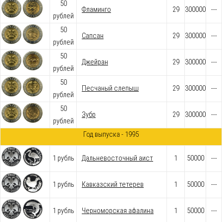
50
Фламинго
29
300000
---
рублей
50
Сапсан
29
300000
---
рублей
50
Джейран
29
300000
---
рублей
50
Песчаный слепыш
29
300000
---
рублей
50
Зубр
29
300000
---
рублей
Год выпуска - 1995
1 рубль
Дальневосточный аист
1
50000
---
1 рубль
Кавказский тетерев
1
50000
---
1 рубль
Черноморская афалина
1
50000
---