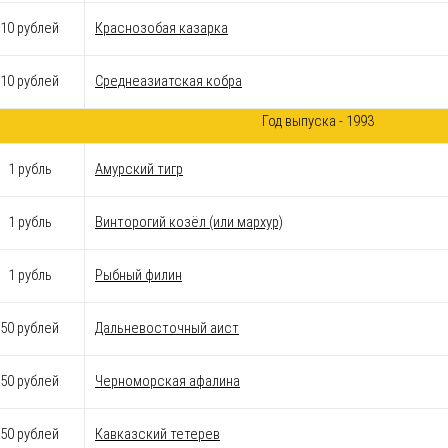
10 рублей
Краснозобая казарка
10 рублей
Среднеазиатская кобра
Год выпуска - 1993
1 рубль
Амурский тигр
1 рубль
Винторогий козёл (или мархур)
1 рубль
Рыбный филин
50 рублей
Дальневосточный аист
50 рублей
Черноморская афалина
50 рублей
Кавказский тетерев