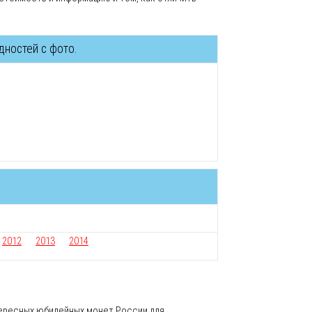
дностей с фото.
2012
2013
2014
тересных юбилейных монет России для