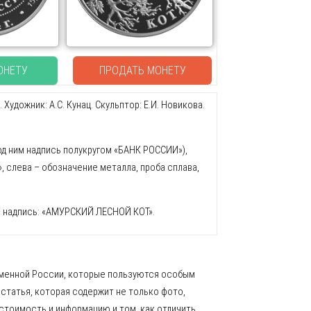
ОНЕТУ
ПРОДАТЬ МОНЕТУ
дожник: А.С. Кунац. Скульптор: Е.И. Новикова.
од ним надпись полукругом «БАНК РОССИИ»),
», слева – обозначение металла, проба сплава,
– надпись: «АМУРСКИЙ ЛЕСНОЙ КОТ».
ременной России, которые пользуются особым
 статья, которая содержит не только фото,
 стоимость и информацию и том, как отличить