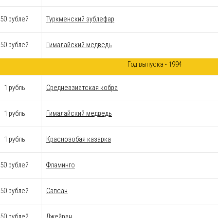
50 рублей
Туркменский эублефар
50 рублей
Гималайский медведь
Год выпуска - 1994
1 рубль
Среднеазиатская кобра
1 рубль
Гималайский медведь
1 рубль
Краснозобая казарка
50 рублей
Фламинго
50 рублей
Сапсан
50 рублей
Джейран