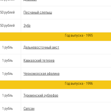
50 рублей
Песчаный слепыш
50 рублей
Зубр
Год выпуска - 1995
1 рубль
Дальневосточный аист
1 рубль
Кавказский тетерев
1 рубль
Черноморская афалина
Год выпуска - 1996
1 рубль
Туркменский эублефар
1 рубль
Сапсан