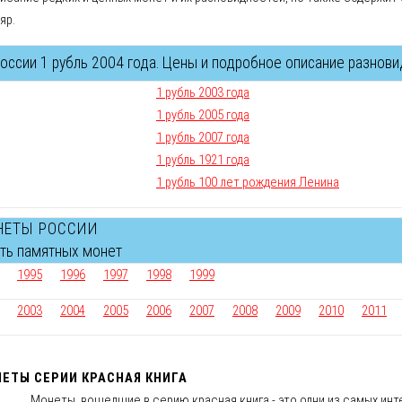
яр.
ссии 1 рубль 2004 года. Цены и подробное описание разнови
1 рубль 2003 года
1 рубль 2005 года
1 рубль 2007 года
1 рубль 1921 года
1 рубль 100 лет рождения Ленина
НЕТЫ РОССИИ
сть памятных монет
1995
1996
1997
1998
1999
2003
2004
2005
2006
2007
2008
2009
2010
2011
ЕТЫ СЕРИИ КРАСНАЯ КНИГА
Монеты, вошедшие в серию красная книга - это одни из самых ин