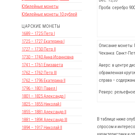
Юбилейные монеты
Проба: серебро 90
Юбилейные монеты 10 рублей
ЦАРСКИЕ МОНЕТЫ
1689 – 1725 Петр I
1725 – 1727 Екатерина I
Описание монеты: П
1727 – 1730 Петр II
Чеканка: Санкт-Пе
1730 – 1740 Анна Иоанновна
1741 – 1761 Елизавета
Аверс: в центре ди
обрамленная кругом
1762 – 1762 Петр III
справа – содержани
1762 – 1796 Екатерина II
1796 – 1801 Павел I
Реверс: рельефное
1801 – 1825 Александр I
1825 – 1855 Николай I
1855 – 1881 Александр II
В таблице ниже опу
1881 – 1894 Александр III
спросом и интересо
1894 – 1917 Николай II
характеристики и о