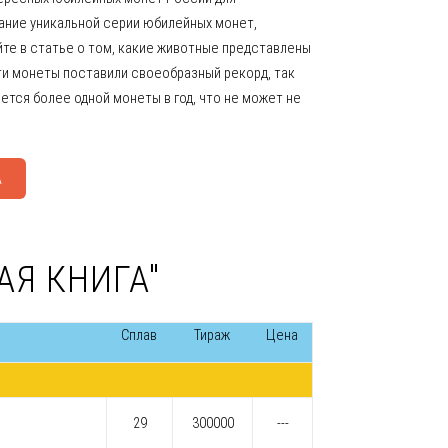
ание уникальной серии юбилейных монет,
те в статье о том, какие животные представлены
ти монеты поставили своеобразный рекорд, так
ется более одной монеты в год, что не может не
А
АЯ КНИГА"
Сплав
Тираж
Цена
29
300000
---