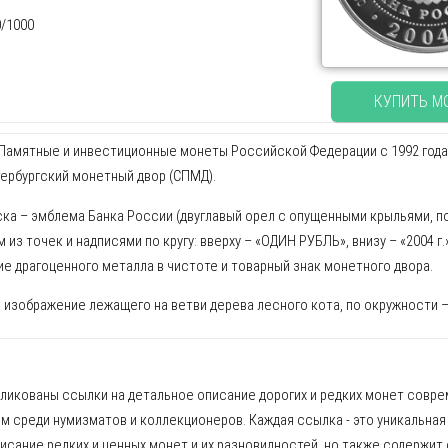
0/1000
КУПИТЬ М
амятные и инвестиционные монеты Российской Федерации с 1992 года. Ху
тербургский монетный двор (СПМД).
ска – эмблема Банка России (двуглавый орел с опущенными крыльями, п
 из точек и надписями по кругу: вверху – «ОДИН РУБЛЬ», внизу – «2004 г.
е драгоценного металла в чистоте и товарный знак монетного двора.
 изображение лежащего на ветви дерева лесного кота, по окружности 
бликованы ссылки на детальное описание дорогих и редких монет сов
м среди нумизматов и коллекционеров. Каждая ссылка - это уникальная
писание редких и ценных монет и их разновидностей, но также содержит