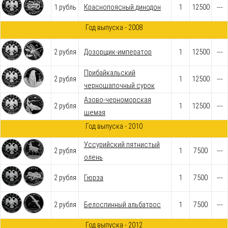
1 рубль
Краснопоясный динодон
1
12500
---
Год выпуска - 2008
2 рубля
Дозорщик-император
1
12500
---
Прибайкальский
2 рубля
1
12500
---
черношапочный сурок
Азово-черноморская
2 рубля
1
12500
---
шемая
Год выпуска - 2010
Уссурийский пятнистый
2 рубля
1
7500
---
олень
2 рубля
Гюрза
1
7500
---
2 рубля
Белоспинный альбатрос
1
7500
---
Год выпуска - 2012