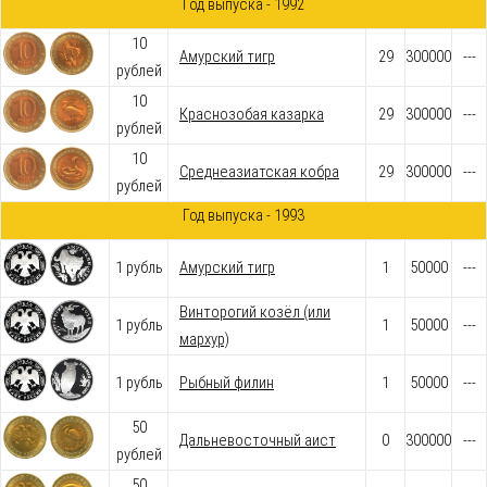
Год выпуска - 1992
10
Амурский тигр
29
300000
---
рублей
10
Краснозобая казарка
29
300000
---
рублей
10
Среднеазиатская кобра
29
300000
---
рублей
Год выпуска - 1993
1 рубль
Амурский тигр
1
50000
---
Винторогий козёл (или
1 рубль
1
50000
---
мархур)
1 рубль
Рыбный филин
1
50000
---
50
Дальневосточный аист
0
300000
---
рублей
50