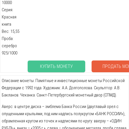
10000
Серия:
Красная
книга
Вес: 15,55
Проба:
серебро
925/1000
КУПИТЬ МОНЕТУ
ПРОДАТЬ МО
Описание монеты: Памятные и инвестиционные монеты Российской
Федерации с 1992 года. Художник: А.А. Долгополова. Скульптор: А.В.
Бакланов. Чеканка: Санкт-Петербургский монетный двор (СПМД).
Аверс: в центре диска – эмблема Банка России (двуглавый орел с
опущенными крыльями, под ним надпись полукругом «БАНК РОССИИ»),
обрамленная кругом из точек и надписями по кругу: вверху – «ОДИН
РУБЛЬ», внизу – «2005 г.», слева – обозначение металла, проба сплава,