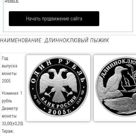
деньги.
Начать продвижение сайта
НАИМЕНОВАНИЕ: ДЛИННОКЛЮВЫЙ ПЫЖИК
Год
выпуска
монеты:
2005
Номинал: 1
рубль
Диаметр
монеты:
33,00(±0,20)
Тираж: