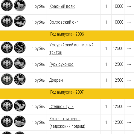
1 рубль
Красный волк
1
10000
---
1 рубль
Волховский сиг
1
10000
---
Год выпуска - 2006
Уссурийский когтистый
1 рубль
1
12500
---
тритон
1 рубль
Гусь сухонос
1
12500
---
1 рубль
Дзерен
1
12500
---
Год выпуска - 2007
1 рубль
Степной лунь
1
12500
---
Кольчатая нерпа
1 рубль
1
12500
---
(ладожский подвид)