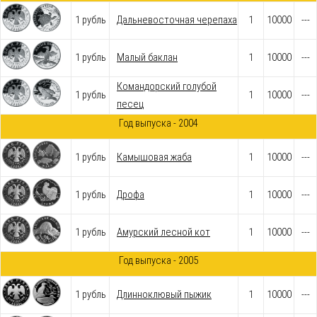
1 рубль
Дальневосточная черепаха
1
10000
---
1 рубль
Малый баклан
1
10000
---
Командорский голубой
1 рубль
1
10000
---
песец
Год выпуска - 2004
1 рубль
Камышовая жаба
1
10000
---
1 рубль
Дрофа
1
10000
---
1 рубль
Амурский лесной кот
1
10000
---
Год выпуска - 2005
1 рубль
Длинноклювый пыжик
1
10000
---