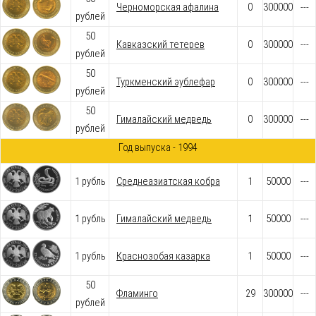
Черноморская афалина
0
300000
---
рублей
50
Кавказский тетерев
0
300000
---
рублей
50
Туркменский эублефар
0
300000
---
рублей
50
Гималайский медведь
0
300000
---
рублей
Год выпуска - 1994
1 рубль
Среднеазиатская кобра
1
50000
---
1 рубль
Гималайский медведь
1
50000
---
1 рубль
Краснозобая казарка
1
50000
---
50
Фламинго
29
300000
---
рублей