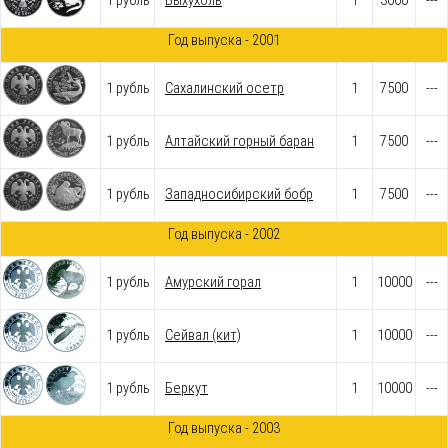
1 рубль
Выхухоль
1
3000
---
Год выпуска - 2001
1 рубль
Cахалинский осетр
1
7500
---
1 рубль
Алтайский горный баран
1
7500
---
1 рубль
Западносибирский бобр
1
7500
---
Год выпуска - 2002
1 рубль
Амурский горал
1
10000
---
1 рубль
Сейвал (кит)
1
10000
---
1 рубль
Беркут
1
10000
---
Год выпуска - 2003