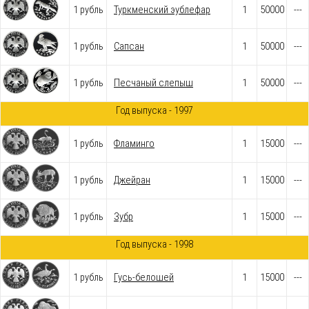
1 рубль
Туркменский эублефар
1
50000
---
1 рубль
Сапсан
1
50000
---
1 рубль
Песчаный слепыш
1
50000
---
Год выпуска - 1997
1 рубль
Фламинго
1
15000
---
1 рубль
Джейран
1
15000
---
1 рубль
Зубр
1
15000
---
Год выпуска - 1998
1 рубль
Гусь-белошей
1
15000
---