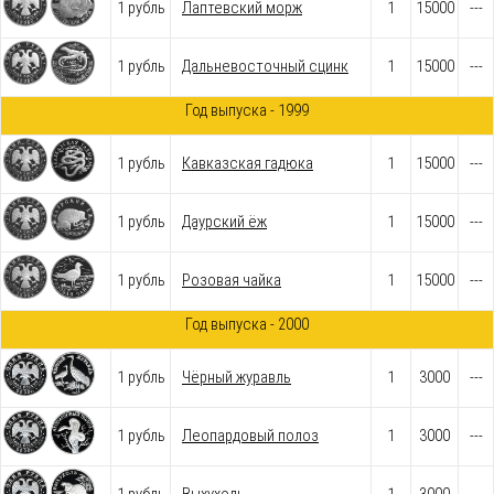
1 рубль
Лаптевский морж
1
15000
---
1 рубль
Дальневосточный сцинк
1
15000
---
Год выпуска - 1999
1 рубль
Кавказская гадюка
1
15000
---
1 рубль
Даурский ёж
1
15000
---
1 рубль
Розовая чайка
1
15000
---
Год выпуска - 2000
1 рубль
Чёрный журавль
1
3000
---
1 рубль
Леопардовый полоз
1
3000
---