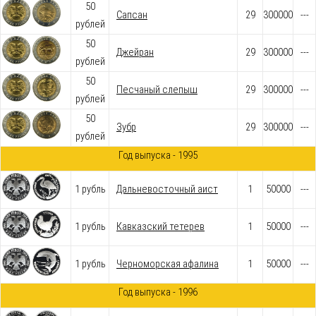
50
Сапсан
29
300000
---
рублей
50
Джейран
29
300000
---
рублей
50
Песчаный слепыш
29
300000
---
рублей
50
Зубр
29
300000
---
рублей
Год выпуска - 1995
1 рубль
Дальневосточный аист
1
50000
---
1 рубль
Кавказский тетерев
1
50000
---
1 рубль
Черноморская афалина
1
50000
---
Год выпуска - 1996