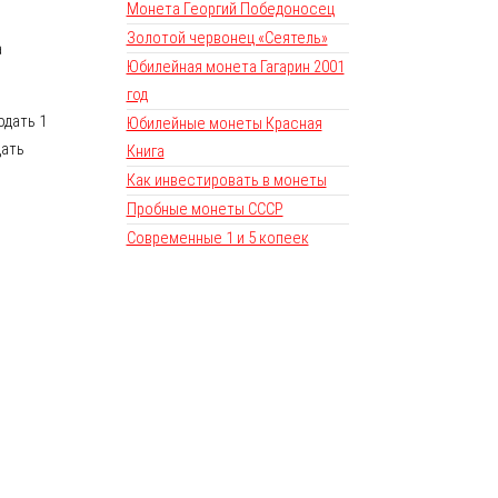
Монета Георгий Победоносец
Золотой червонец «Сеятель»
а
Юбилейная монета Гагарин 2001
год
одать 1
Юбилейные монеты Красная
дать
Книга
Как инвестировать в монеты
Пробные монеты СССР
Современные 1 и 5 копеек