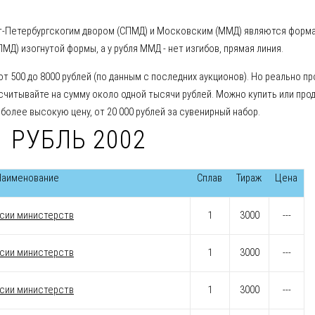
-Петербургскогим двором (СПМД) и Московским (ММД) являются форм
МД) изогнутой формы, а у рубля ММД - нет изгибов, прямая линия.
т 500 до 8000 рублей (по данным с последних аукционов). Но реально пр
ассчитывайте на сумму около одной тысячи рублей. Можно купить или про
а более высокую цену, от 20 000 рублей за сувенирный набор.
 РУБЛЬ 2002
Наименование
Сплав
Тираж
Цена
ссии министерств
1
3000
---
ссии министерств
1
3000
---
ссии министерств
1
3000
---