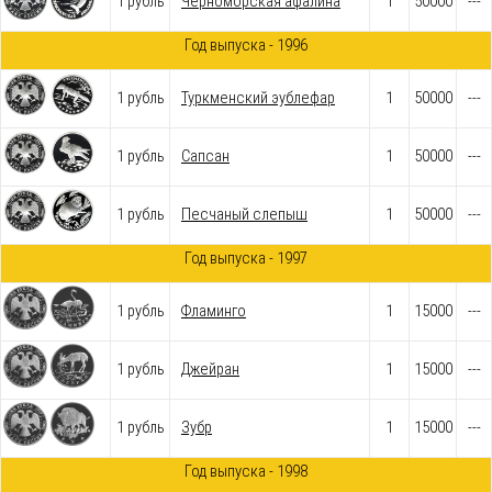
1 рубль
Черноморская афалина
1
50000
---
Год выпуска - 1996
1 рубль
Туркменский эублефар
1
50000
---
1 рубль
Сапсан
1
50000
---
1 рубль
Песчаный слепыш
1
50000
---
Год выпуска - 1997
1 рубль
Фламинго
1
15000
---
1 рубль
Джейран
1
15000
---
1 рубль
Зубр
1
15000
---
Год выпуска - 1998