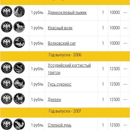
1 рубль
Длинноклювый пыжик
1
10000
---
1 рубль
Красный волк
1
10000
---
1 рубль
Волховский сиг
1
10000
---
Год выпуска - 2006
Уссурийский когтистый
1 рубль
1
12500
---
тритон
1 рубль
Гусь сухонос
1
12500
---
1 рубль
Дзерен
1
12500
---
Год выпуска - 2007
1 рубль
Степной лунь
1
12500
---