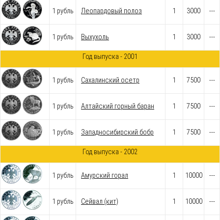
1 рубль
Леопардовый полоз
1
3000
---
1 рубль
Выхухоль
1
3000
---
Год выпуска - 2001
1 рубль
Cахалинский осетр
1
7500
---
1 рубль
Алтайский горный баран
1
7500
---
1 рубль
Западносибирский бобр
1
7500
---
Год выпуска - 2002
1 рубль
Амурский горал
1
10000
---
1 рубль
Сейвал (кит)
1
10000
---