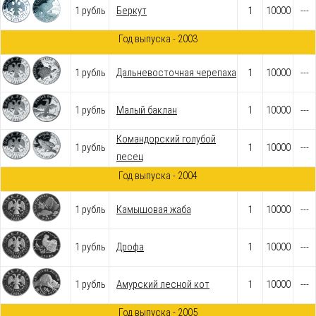
1 рубль
Беркут
1
10000
---
Год выпуска - 2003
1 рубль
Дальневосточная черепаха
1
10000
---
1 рубль
Малый баклан
1
10000
---
Командорский голубой
1 рубль
1
10000
---
песец
Год выпуска - 2004
1 рубль
Камышовая жаба
1
10000
---
1 рубль
Дрофа
1
10000
---
1 рубль
Амурский лесной кот
1
10000
---
Год выпуска - 2005