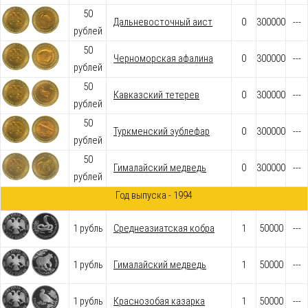
50
Дальневосточный аист
0
300000
---
рублей
50
Черноморская афалина
0
300000
---
рублей
50
Кавказский тетерев
0
300000
---
рублей
50
Туркменский эублефар
0
300000
---
рублей
50
Гималайский медведь
0
300000
---
рублей
Год выпуска - 1994
1 рубль
Среднеазиатская кобра
1
50000
---
1 рубль
Гималайский медведь
1
50000
---
1 рубль
Краснозобая казарка
1
50000
---