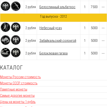
2 рубля
Белоспинный альбатрос
1
7500
---
Год выпуска - 2012
2 рубля
Небесный усач
1
5000
---
2 рубля
Забайкальский солонгой
1
5000
---
2 рубля
Белоклювая гагара
1
5000
---
КАТАЛОГ
Монеты России стоимость
Монеты СССР стоимость
Памятные монеты
Самые дорогие монеты
Цены на монеты 1 рубль