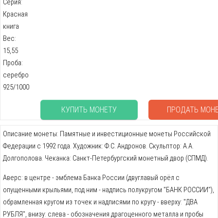
Серия:
Красная
книга
Вес:
15,55
Проба:
серебро
925/1000
КУПИТЬ МОНЕТУ
ПРОДАТЬ МОН
Описание монеты: Памятные и инвестиционные монеты Российской
Федерации с 1992 года. Художник: Ф.С. Андронов. Скульптор: А.А.
Долгополова. Чеканка: Cанкт-Петербургский монетный двор (СПМД).
Аверс: в центре - эмблема Банка России (двуглавый орёл с
опущенными крыльями, под ним - надпись полукругом "БАНК РОССИИ"),
обрамленная кругом из точек и надписями по кругу - вверху: "ДВА
РУБЛЯ", внизу: слева - обозначения драгоценного металла и пробы