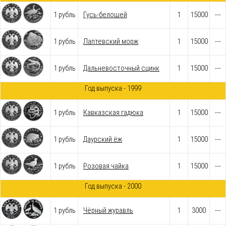
1 рубль
Гусь-белошей
1
15000
---
1 рубль
Лаптевский морж
1
15000
---
1 рубль
Дальневосточный сцинк
1
15000
---
Год выпуска - 1999
1 рубль
Кавказская гадюка
1
15000
---
1 рубль
Даурский ёж
1
15000
---
1 рубль
Розовая чайка
1
15000
---
Год выпуска - 2000
1 рубль
Чёрный журавль
1
3000
---