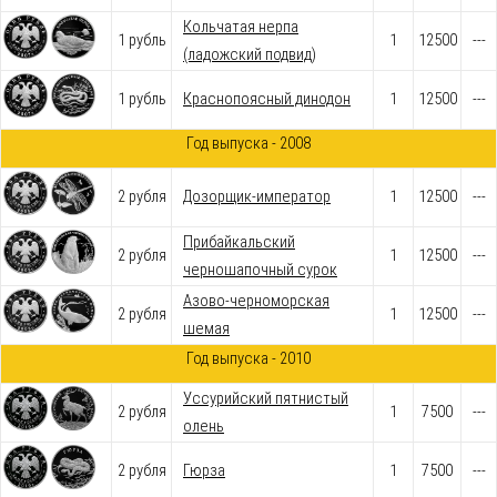
Кольчатая нерпа
1 рубль
1
12500
---
(ладожский подвид)
1 рубль
Краснопоясный динодон
1
12500
---
Год выпуска - 2008
2 рубля
Дозорщик-император
1
12500
---
Прибайкальский
2 рубля
1
12500
---
черношапочный сурок
Азово-черноморская
2 рубля
1
12500
---
шемая
Год выпуска - 2010
Уссурийский пятнистый
2 рубля
1
7500
---
олень
2 рубля
Гюрза
1
7500
---