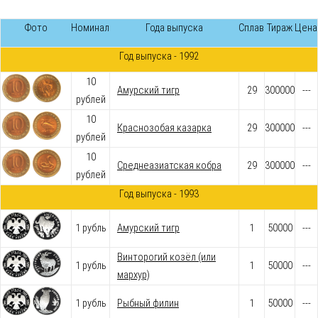
Фото
Номинал
Года выпуска
Сплав
Тираж
Цена
Год выпуска - 1992
10
Амурский тигр
29
300000
---
рублей
10
Краснозобая казарка
29
300000
---
рублей
10
Среднеазиатская кобра
29
300000
---
рублей
Год выпуска - 1993
1 рубль
Амурский тигр
1
50000
---
Винторогий козёл (или
1 рубль
1
50000
---
мархур)
1 рубль
Рыбный филин
1
50000
---