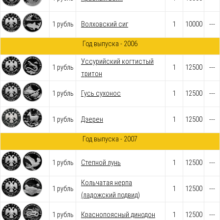
1 рубль
Волховский сиг
1
10000
---
Год выпуска - 2006
Уссурийский когтистый
1 рубль
1
12500
---
тритон
1 рубль
Гусь сухонос
1
12500
---
1 рубль
Дзерен
1
12500
---
Год выпуска - 2007
1 рубль
Степной лунь
1
12500
---
Кольчатая нерпа
1 рубль
1
12500
---
(ладожский подвид)
1 рубль
Краснопоясный динодон
1
12500
---