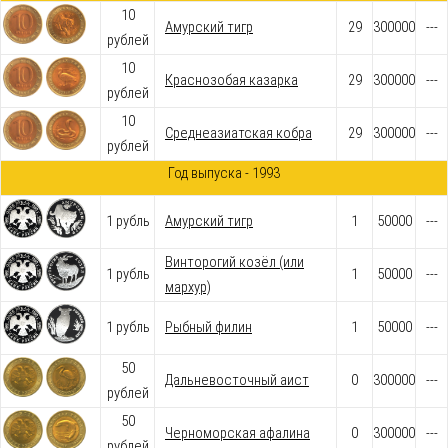
10
Амурский тигр
29
300000
---
рублей
10
Краснозобая казарка
29
300000
---
рублей
10
Среднеазиатская кобра
29
300000
---
рублей
Год выпуска - 1993
1 рубль
Амурский тигр
1
50000
---
Винторогий козёл (или
1 рубль
1
50000
---
мархур)
1 рубль
Рыбный филин
1
50000
---
50
Дальневосточный аист
0
300000
---
рублей
50
Черноморская афалина
0
300000
---
рублей