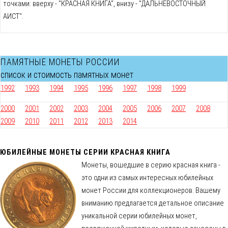
точками: вверху - "КРАСНАЯ КНИГА", внизу - "ДАЛЬНЕВОСТОЧНЫЙ
АИСТ".
ПАМЯТНЫЕ МОНЕТЫ РОССИИ
список и стоимость памятных монет
1992
1993
1994
1995
1996
1997
1998
1999
2000
2001
2002
2003
2004
2005
2006
2007
2008
2009
2010
2011
2012
2013
2014
ЮБИЛЕЙНЫЕ МОНЕТЫ СЕРИИ КРАСНАЯ КНИГА
Монеты, вошедшие в серию красная книга -
это одни из самых интересных юбилейных
монет России для коллекционеров. Вашему
вниманию предлагается детальное описание
уникальной серии юбилейных монет,