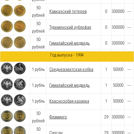
50
Кавказский тетерев
0
300000
---
рублей
50
Туркменский эублефар
0
300000
---
рублей
50
Гималайский медведь
0
300000
---
рублей
Год выпуска - 1994
1 рубль
Среднеазиатская кобра
1
50000
---
1 рубль
Гималайский медведь
1
50000
---
1 рубль
Краснозобая казарка
1
50000
---
50
Фламинго
29
300000
---
рублей
50
Сапсан
29
300000
---