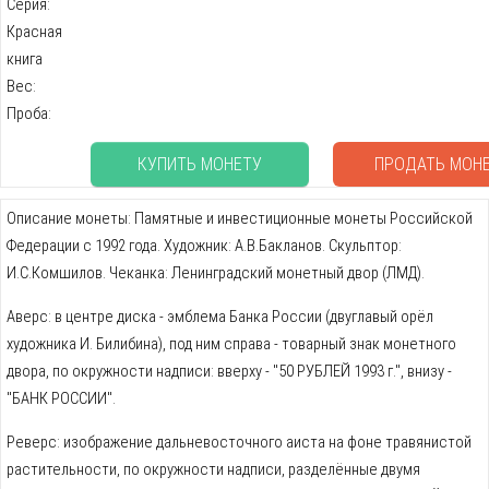
Серия:
Красная
книга
Вес:
Проба:
КУПИТЬ МОНЕТУ
ПРОДАТЬ МОН
Описание монеты: Памятные и инвестиционные монеты Российской
Федерации с 1992 года. Художник: А.В.Бакланов. Скульптор:
И.С.Комшилов. Чеканка: Ленинградский монетный двор (ЛМД).
Аверс: в центре диска - эмблема Банка России (двуглавый орёл
художника И. Билибина), под ним справа - товарный знак монетного
двора, по окружности надписи: вверху - "50 РУБЛЕЙ 1993 г.", внизу -
"БАНК РОССИИ".
Реверс: изображение дальневосточного аиста на фоне травянистой
растительности, по окружности надписи, разделённые двумя