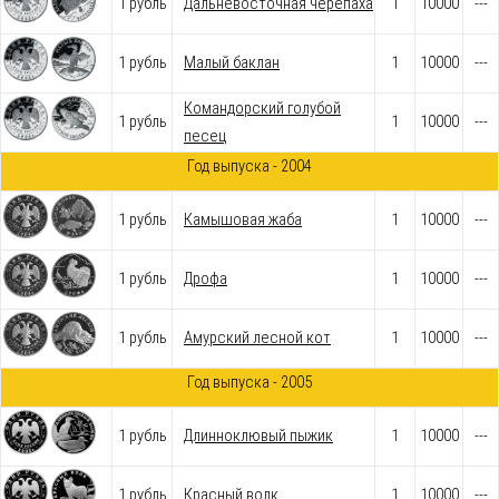
1 рубль
Дальневосточная черепаха
1
10000
---
1 рубль
Малый баклан
1
10000
---
Командорский голубой
1 рубль
1
10000
---
песец
Год выпуска - 2004
1 рубль
Камышовая жаба
1
10000
---
1 рубль
Дрофа
1
10000
---
1 рубль
Амурский лесной кот
1
10000
---
Год выпуска - 2005
1 рубль
Длинноклювый пыжик
1
10000
---
1 рубль
Красный волк
1
10000
---