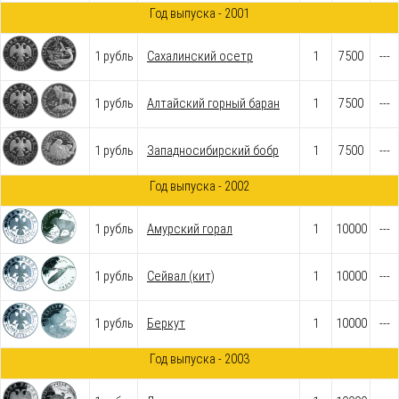
Год выпуска - 2001
1 рубль
Cахалинский осетр
1
7500
---
1 рубль
Алтайский горный баран
1
7500
---
1 рубль
Западносибирский бобр
1
7500
---
Год выпуска - 2002
1 рубль
Амурский горал
1
10000
---
1 рубль
Сейвал (кит)
1
10000
---
1 рубль
Беркут
1
10000
---
Год выпуска - 2003