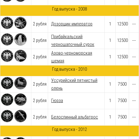
Год выпуска - 2008
2 рубля
Дозорщик-император
1
12500
---
Прибайкальский
2 рубля
1
12500
---
черношапочный сурок
Азово-черноморская
2 рубля
1
12500
---
шемая
Год выпуска - 2010
Уссурийский пятнистый
2 рубля
1
7500
---
олень
2 рубля
Гюрза
1
7500
---
2 рубля
Белоспинный альбатрос
1
7500
---
Год выпуска - 2012