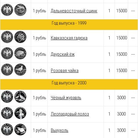
1 рубль
Дальневосточный сцинк
1
15000
---
Год выпуска - 1999
1 рубль
Кавказская гадюка
1
15000
---
1 рубль
Даурский ёж
1
15000
---
1 рубль
Розовая чайка
1
15000
---
Год выпуска - 2000
1 рубль
Чёрный журавль
1
3000
---
1 рубль
Леопардовый полоз
1
3000
---
1 рубль
Выхухоль
1
3000
---