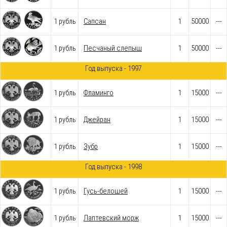
1 рубль
Сапсан
1
50000
---
1 рубль
Песчаный слепыш
1
50000
---
Год выпуска - 1997
1 рубль
Фламинго
1
15000
---
1 рубль
Джейран
1
15000
---
1 рубль
Зубр
1
15000
---
Год выпуска - 1998
1 рубль
Гусь-белошей
1
15000
---
1 рубль
Лаптевский морж
1
15000
---