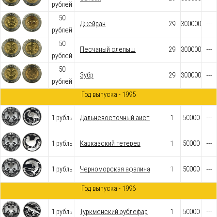
рублей
50
Джейран
29
300000
---
рублей
50
Песчаный слепыш
29
300000
---
рублей
50
Зубр
29
300000
---
рублей
Год выпуска - 1995
1 рубль
Дальневосточный аист
1
50000
---
1 рубль
Кавказский тетерев
1
50000
---
1 рубль
Черноморская афалина
1
50000
---
Год выпуска - 1996
1 рубль
Туркменский эублефар
1
50000
---