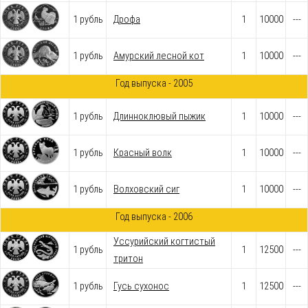
1 рубль
Дрофа
1
10000
---
1 рубль
Амурский лесной кот
1
10000
---
Год выпуска - 2005
1 рубль
Длинноклювый пыжик
1
10000
---
1 рубль
Красный волк
1
10000
---
1 рубль
Волховский сиг
1
10000
---
Год выпуска - 2006
Уссурийский когтистый
1 рубль
1
12500
---
тритон
1 рубль
Гусь сухонос
1
12500
---