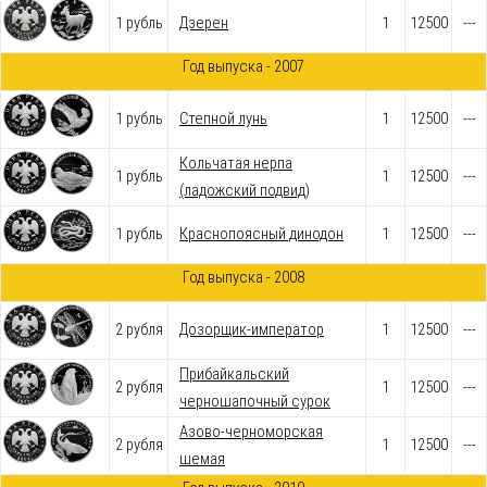
1 рубль
Дзерен
1
12500
---
Год выпуска - 2007
1 рубль
Степной лунь
1
12500
---
Кольчатая нерпа
1 рубль
1
12500
---
(ладожский подвид)
1 рубль
Краснопоясный динодон
1
12500
---
Год выпуска - 2008
2 рубля
Дозорщик-император
1
12500
---
Прибайкальский
2 рубля
1
12500
---
черношапочный сурок
Азово-черноморская
2 рубля
1
12500
---
шемая