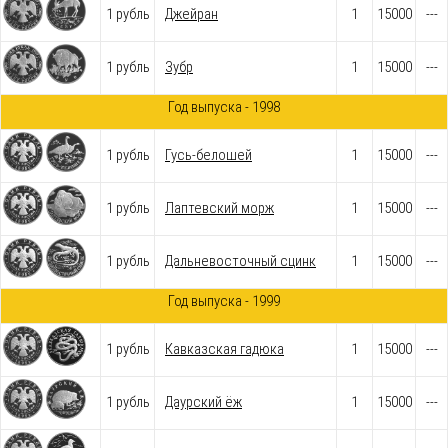
1 рубль
Джейран
1
15000
---
1 рубль
Зубр
1
15000
---
Год выпуска - 1998
1 рубль
Гусь-белошей
1
15000
---
1 рубль
Лаптевский морж
1
15000
---
1 рубль
Дальневосточный сцинк
1
15000
---
Год выпуска - 1999
1 рубль
Кавказская гадюка
1
15000
---
1 рубль
Даурский ёж
1
15000
---