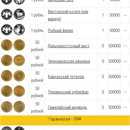
Винторогий козёл (или
1 рубль
1
50000
---
мархур)
1 рубль
Рыбный филин
1
50000
---
50
Дальневосточный аист
0
300000
---
рублей
50
Черноморская афалина
0
300000
---
рублей
50
Кавказский тетерев
0
300000
---
рублей
50
Туркменский эублефар
0
300000
---
рублей
50
Гималайский медведь
0
300000
---
рублей
Год выпуска - 1994