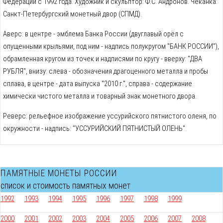
Федерации с 1992 года. Художник и скульптор: Ф.С. Андронов. Чеканка:
Cанкт-Петербургский монетный двор (СПМД).
Аверс: в центре - эмблема Банка России (двуглавый орёл с
опущенными крыльями, под ним - надпись полукругом "БАНК РОССИИ"),
обрамленная кругом из точек и надписями по кругу - вверху: "ДВА
РУБЛЯ", внизу: слева - обозначения драгоценного металла и пробы
сплава, в центре - дата выпуска "2010 г.", справа - содержание
химически чистого металла и товарный знак монетного двора.
Реверс: рельефное изображение уссурийского пятнистого оленя, по
окружности - надпись: "УССУРИЙСКИЙ ПЯТНИСТЫЙ ОЛЕНЬ".
ПАМЯТНЫЕ МОНЕТЫ РОССИИ
список и стоимость памятных монет
1992
1993
1994
1995
1996
1997
1998
1999
2000
2001
2002
2003
2004
2005
2006
2007
2008