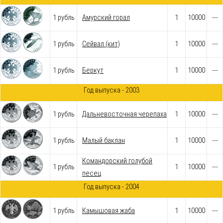
1 рубль
Амурский горал
1
10000
---
1 рубль
Сейвал (кит)
1
10000
---
1 рубль
Беркут
1
10000
---
Год выпуска - 2003
1 рубль
Дальневосточная черепаха
1
10000
---
1 рубль
Малый баклан
1
10000
---
Командорский голубой
1 рубль
1
10000
---
песец
Год выпуска - 2004
1 рубль
Камышовая жаба
1
10000
---