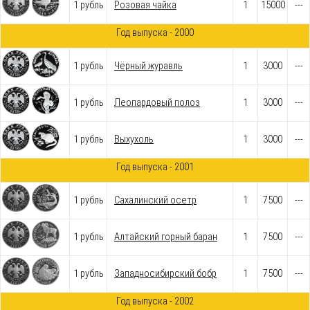
1 рубль
Розовая чайка
1
15000
---
Год выпуска - 2000
1 рубль
Чёрный журавль
1
3000
---
1 рубль
Леопардовый полоз
1
3000
---
1 рубль
Выхухоль
1
3000
---
Год выпуска - 2001
1 рубль
Cахалинский осетр
1
7500
---
1 рубль
Алтайский горный баран
1
7500
---
1 рубль
Западносибирский бобр
1
7500
---
Год выпуска - 2002