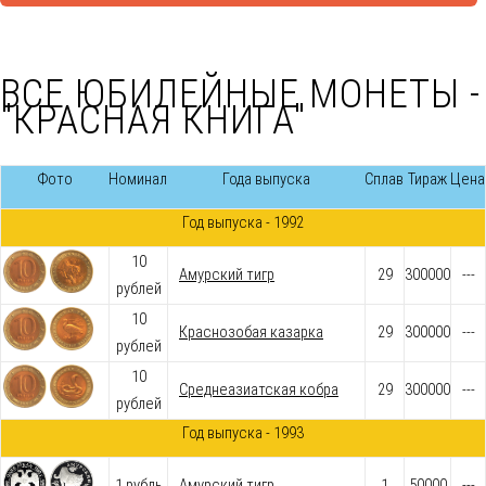
ВСЕ ЮБИЛЕЙНЫЕ МОНЕТЫ -
"КРАСНАЯ КНИГА"
Фото
Номинал
Года выпуска
Сплав
Тираж
Цена
Год выпуска - 1992
10
Амурский тигр
29
300000
---
рублей
10
Краснозобая казарка
29
300000
---
рублей
10
Среднеазиатская кобра
29
300000
---
рублей
Год выпуска - 1993
1 рубль
Амурский тигр
1
50000
---