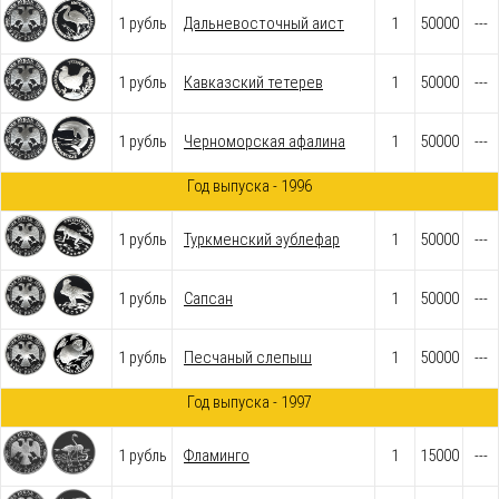
1 рубль
Дальневосточный аист
1
50000
---
1 рубль
Кавказский тетерев
1
50000
---
1 рубль
Черноморская афалина
1
50000
---
Год выпуска - 1996
1 рубль
Туркменский эублефар
1
50000
---
1 рубль
Сапсан
1
50000
---
1 рубль
Песчаный слепыш
1
50000
---
Год выпуска - 1997
1 рубль
Фламинго
1
15000
---