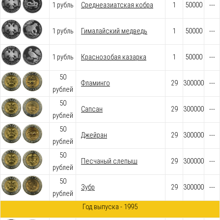
1 рубль
Среднеазиатская кобра
1
50000
---
1 рубль
Гималайский медведь
1
50000
---
1 рубль
Краснозобая казарка
1
50000
---
50
Фламинго
29
300000
---
рублей
50
Сапсан
29
300000
---
рублей
50
Джейран
29
300000
---
рублей
50
Песчаный слепыш
29
300000
---
рублей
50
Зубр
29
300000
---
рублей
Год выпуска - 1995