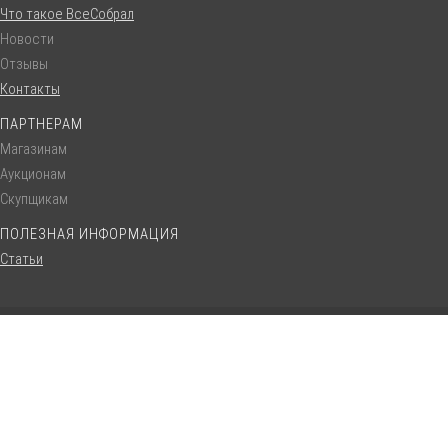
Что такое ВсеСобрал
Новости
Отзывы
Контакты
ПАРТНЕРАМ
Магазинам
Аукционам
Скупщикам
ПОЛЕЗНАЯ ИНФОРМАЦИЯ
Статьи
© VseSobral.ru :: 2016 - 2022