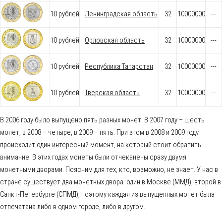
10 рублей
Ленинградская область
32
10000000
---
10 рублей
Орловская область
32
10000000
---
10 рублей
Республика Татарстан
32
10000000
---
10 рублей
Тверская область
32
10000000
---
В 2006 году было выпущено пять разных монет. В 2007 году – шесть
монет, в 2008 – четыре, в 2009 – пять. При этом в 2008 и 2009 году
происходит один интересный момент, на который стоит обратить
внимание. В этих годах монеты были отчеканены сразу двумя
монетными дворами. Поясним для тех, кто, возможно, не знает. У нас в
стране существует два монетных двора: один в Москве (ММД), второй в
Санкт-Петербурге (СПМД), поэтому каждая из выпущенных монет была
отпечатана либо в одном городе, либо в другом.