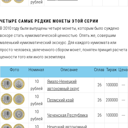
рублей
ЧЕТЫРЕ САМЫЕ РЕДКИЕ МОНЕТЫ ЭТОЙ СЕРИИ
В 2010 году были выпущены четыре монеты, которым было суждено
вскоре стать нумизматической ценностью. Опять же, совершим
маленький нумизматический экскурс. Для каждого нумизмата или
просто человека, увлеченного сбором монет, понятен принцип расчета
ценности того или иного экземпляра.
Фото
Номинал
Описание
Сплав
Тираж
Цена
10
Ямало-Ненецкий
26
100000
---
рублей
автономный округ
10
Пермский край
26
200000
---
рублей
10
Чеченская Республика
26
100000
---
рублей
10
Ненецкий автономный