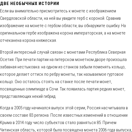
ДВЕ НЕОБЫЧНЫХ ИСТОРИИ
Если вы внимательно присмотритесь к монете с изображением
Свердловской области, на ней вы увидите герб с короной. Сравнив
изображение на монете с гербом области, вы обнаружите ошибку. На
оригинальном гербе изображена корона императорская, а на монете
отчеканена корона княжеская.
Второй интересный случай связан с монетами Республика Северная
Осетия. При печати партии на питерском монетном дворе произошла
забавная нестыковка: на одном из станков забыли поменять кольцо,
которое делает оттиск по ребру монеты, так называемое гуртовое
кольцо. Оно осталось стоять на станке после печати монет,
посвященных олимпиаде в Сочи. Так появилась партия редких монет,
представляющих некий гибрид.
Когда в 2005 году начинался выпуск этой серии, Россия насчитывала в
своем составе 83 региона. После известных изменений в отношении
Крыма в 2014 году число субъектов стало равняться 85. Причем
Читинская область, которой была посвящена монета 2006 года выпуска,