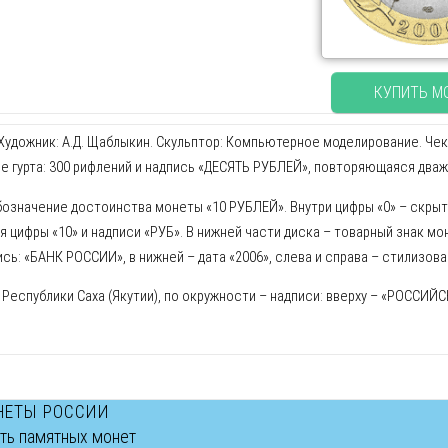
КУПИТЬ М
Художник: А.Д. Щаблыкин. Скульптор: Компьютерное моделирование. Чек
е гурта: 300 рифлений и надпись «ДЕСЯТЬ РУБЛЕЙ», повторяющаяся два
обозначение достоинства монеты «10 РУБЛЕЙ». Внутри цифры «0» – скры
 цифры «10» и надписи «РУБ». В нижней части диска – товарный знак мо
сь: «БАНК РОССИИ», в нижней – дата «2006», слева и справа – стилизов
 Республики Саха (Якутии), по окружности – надписи: вверху – «РОССИ
НЕТЫ РОССИИ
сть памятных монет