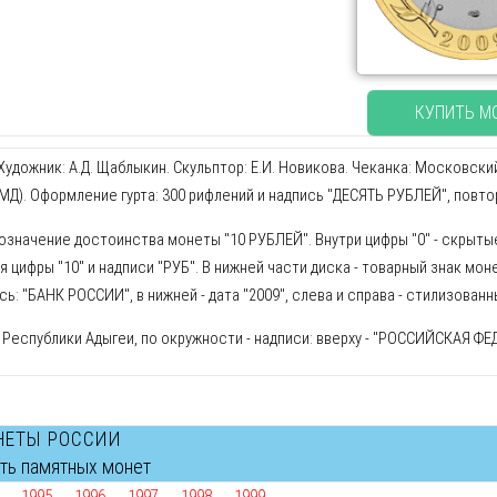
КУПИТЬ М
удожник: А.Д. Щаблыкин. Скульптор: Е.И. Новикова. Чеканка: Московск
МД). Оформление гурта: 300 рифлений и надпись "ДЕСЯТЬ РУБЛЕЙ", повт
бозначение достоинства монеты "10 РУБЛЕЙ". Внутри цифры "0" - скрыт
 цифры "10" и надписи "РУБ". В нижней части диска - товарный знак мон
сь: "БАНК РОССИИ", в нижней - дата "2009", слева и справа - стилизован
 Республики Адыгеи, по окружности - надписи: вверху - "РОССИЙСКАЯ ФЕ
НЕТЫ РОССИИ
сть памятных монет
1995
1996
1997
1998
1999