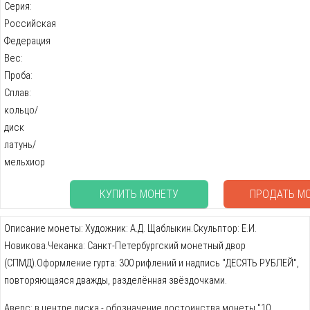
Серия:
Российская
Федерация
Вес:
Проба:
Сплав:
кольцо/
диск
латунь/
мельхиор
КУПИТЬ МОНЕТУ
ПРОДАТЬ М
Описание монеты: Художник: А.Д. Щаблыкин.Скульптор: Е.И.
Новикова.Чеканка: Санкт-Петербургский монетный двор
(СПМД).Оформление гурта: 300 рифлений и надпись "ДЕСЯТЬ РУБЛЕЙ",
повторяющаяся дважды, разделённая звёздочками.
Аверс: в центре диска - обозначение достоинства монеты "10