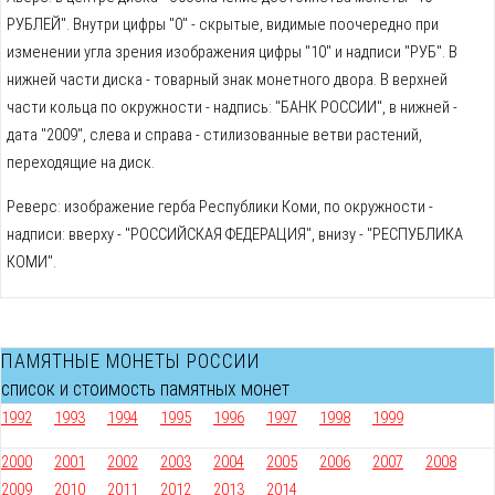
РУБЛЕЙ". Внутри цифры "0" - скрытые, видимые поочередно при
изменении угла зрения изображения цифры "10" и надписи "РУБ". В
нижней части диска - товарный знак монетного двора. В верхней
части кольца по окружности - надпись: "БАНК РОССИИ", в нижней -
дата "2009", слева и справа - стилизованные ветви растений,
переходящие на диск.
Реверс: изображение герба Республики Коми, по окружности -
надписи: вверху - "РОССИЙСКАЯ ФЕДЕРАЦИЯ", внизу - "РЕСПУБЛИКА
КОМИ".
ПАМЯТНЫЕ МОНЕТЫ РОССИИ
список и стоимость памятных монет
1992
1993
1994
1995
1996
1997
1998
1999
2000
2001
2002
2003
2004
2005
2006
2007
2008
2009
2010
2011
2012
2013
2014