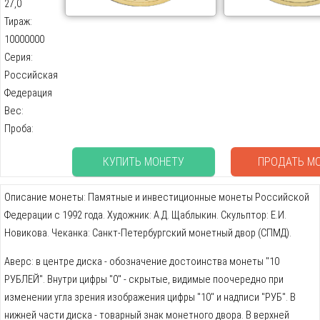
27,0
Тираж:
10000000
Серия:
Российская
Федерация
Вес:
Проба:
КУПИТЬ МОНЕТУ
ПРОДАТЬ М
Описание монеты: Памятные и инвестиционные монеты Российской
Федерации с 1992 года. Художник: А.Д. Щаблыкин. Скульптор: Е.И.
Новикова. Чеканка: Санкт-Петербургский монетный двор (СПМД).
Аверс: в центре диска - обозначение достоинства монеты "10
РУБЛЕЙ". Внутри цифры "0" - скрытые, видимые поочередно при
изменении угла зрения изображения цифры "10" и надписи "РУБ". В
нижней части диска - товарный знак монетного двора. В верхней