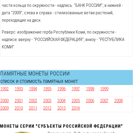
части кольца по окружности - надпись: "БАНК РОССИИ", в нижней -
дата "2009", слева и справа - стилизованные ветви растений,
переходящие на диск.
Реверс: изображение герба Республики Коми, по окружности -
надписи: вверху - "РОССИЙСКАЯ ФЕДЕРАЦИЯ", внизу - "РЕСПУБЛИКА
КОМИ".
ПАМЯТНЫЕ МОНЕТЫ РОССИИ
список и стоимость памятных монет
1992
1993
1994
1995
1996
1997
1998
1999
2000
2001
2002
2003
2004
2005
2006
2007
2008
2009
2010
2011
2012
2013
2014
МОНЕТЫ СЕРИИ "СУБЪЕКТЫ РОССИЙСКОЙ ФЕДЕРАЦИИ"