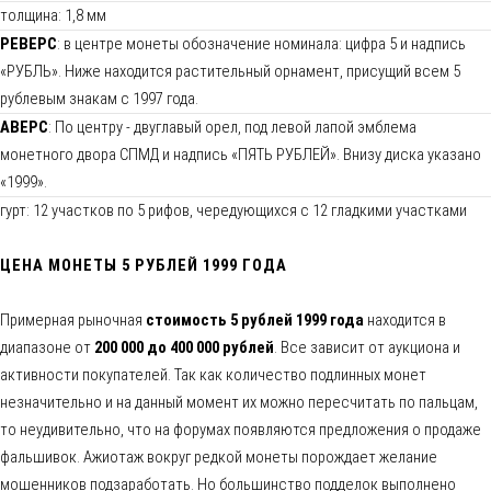
толщина: 1,8 мм
РЕВЕРС
: в центре монеты обозначение номинала: цифра 5 и надпись
«РУБЛЬ». Ниже находится растительный орнамент, присущий всем 5
рублевым знакам с 1997 года.
АВЕРС
: По центру - двуглавый орел, под левой лапой эмблема
монетного двора СПМД и надпись «ПЯТЬ РУБЛЕЙ». Внизу диска указано
«1999».
гурт: 12 участков по 5 рифов, чередующихся с 12 гладкими участками
ЦЕНА МОНЕТЫ 5 РУБЛЕЙ 1999 ГОДА
Примерная рыночная
стоимость 5 рублей 1999 года
находится в
диапазоне от
200 000 до 400 000 рублей
. Все зависит от аукциона и
активности покупателей. Так как количество подлинных монет
незначительно и на данный момент их можно пересчитать по пальцам,
то неудивительно, что на форумах появляются предложения о продаже
фальшивок. Ажиотаж вокруг редкой монеты порождает желание
мошенников подзаработать. Но большинство подделок выполнено