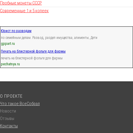
Пробные монеты СССР
Современные 1 и 5 копеек
Юрист по разводам
по семейным делам. Развод, раздел имущества, алименты, Дети
gppart.ru
Печать на блистерной фольге для фармы
печать на блистерной фольге для фармы
pechatnya.ru
О ПРОЕКТЕ
Что такое ВсеСобрал
Новости
Отзывы
Контакты