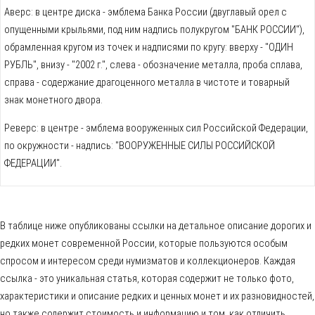
Аверс: в центре диска - эмблема Банка России (двуглавый орел с
опущенными крыльями, под ним надпись полукругом "БАНК РОССИИ"),
обрамленная кругом из точек и надписями по кругу: вверху - "ОДИН
РУБЛЬ", внизу - "2002 г.", слева - обозначение металла, проба сплава,
справа - содержание драгоценного металла в чистоте и товарный
знак монетного двора.
Реверс: в центре - эмблема вооруженных сил Российской Федерации,
по окружности - надпись: "ВООРУЖЕННЫЕ СИЛЫ РОССИЙСКОЙ
ФЕДЕРАЦИИ".
В таблице ниже опубликованы ссылки на детальное описание дорогих и
редких монет современной России, которые пользуются особым
спросом и интересом среди нумизматов и коллекционеров. Каждая
ссылка - это уникальная статья, которая содержит не только фото,
характеристики и описание редких и ценных монет и их разновидностей,
но также содержит стоимость и информацию и том, как отличить