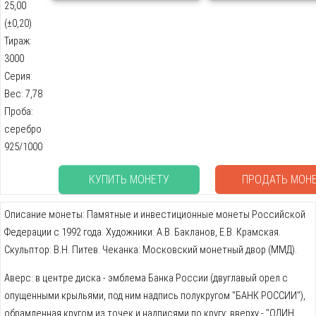
25,00
(±0,20)
Тираж:
3000
Серия:
Вес: 7,78
Проба:
серебро
925/1000
КУПИТЬ МОНЕТУ
ПРОДАТЬ МОН
Описание монеты: Памятные и инвестиционные монеты Российской
Федерации с 1992 года. Художники: А.В. Бакланов, Е.В. Крамская.
Скульптор: В.Н. Питев. Чеканка: Московский монетный двор (ММД).
Аверс: в центре диска - эмблема Банка России (двуглавый орел с
опущенными крыльями, под ним надпись полукругом "БАНК РОССИИ"),
обрамленная кругом из точек и надписями по кругу: вверху - "ОДИН