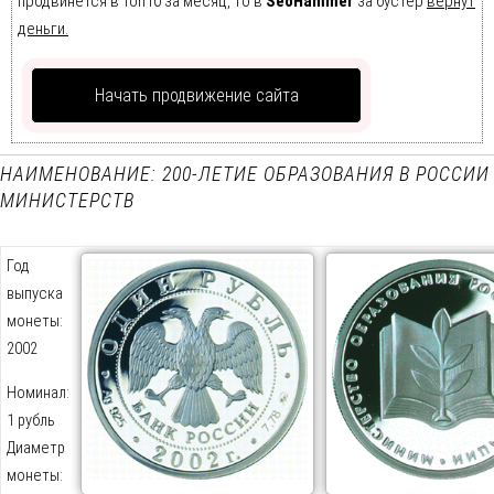
продвинется в Топ10 за месяц, то в
SeoHammer
за бустер
вернут
деньги.
Начать продвижение сайта
НАИМЕНОВАНИЕ: 200-ЛЕТИЕ ОБРАЗОВАНИЯ В РОССИИ
МИНИСТЕРСТВ
Год
выпуска
монеты:
2002
Номинал:
1 рубль
Диаметр
монеты: