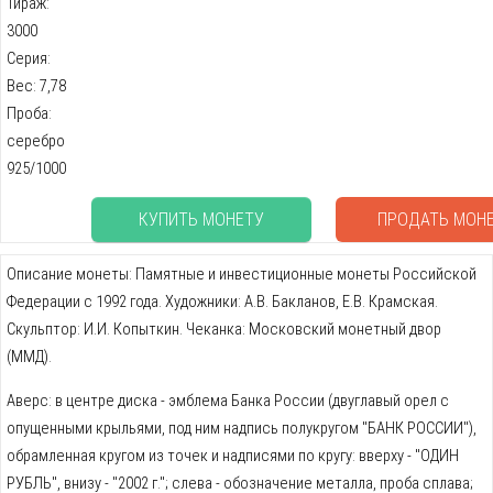
Тираж:
3000
Серия:
Вес: 7,78
Проба:
серебро
925/1000
КУПИТЬ МОНЕТУ
ПРОДАТЬ МОН
Описание монеты: Памятные и инвестиционные монеты Российской
Федерации с 1992 года. Художники: А.В. Бакланов, Е.В. Крамская.
Скульптор: И.И. Копыткин. Чеканка: Московский монетный двор
(ММД).
Аверс: в центре диска - эмблема Банка России (двуглавый орел с
опущенными крыльями, под ним надпись полукругом "БАНК РОССИИ"),
обрамленная кругом из точек и надписями по кругу: вверху - "ОДИН
РУБЛЬ", внизу - "2002 г."; слева - обозначение металла, проба сплава;