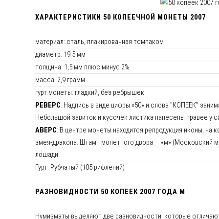
ХАРАКТЕРИСТИКИ 50 КОПЕЕЧНОЙ МОНЕТЫ 2007
материал: сталь, плакированная томпаком
диаметр: 19.5 мм
толщина: 1,5 мм плюс минус 2%
масса: 2,9 грамм
гурт монеты: гладкий, без ребрышек
РЕВЕРС
: Надпись в виде цифры «50» и слова "КОПЕЕК" зан
Небольшой завиток и кусочек листика нанесены правее у с
АВЕРС
: В центре монеты находится репродукция иконы, на 
змея-дракона. Штамп монетного двора — «м» (Московский мо
лошади.
Гурт: Рубчатый (105 рифлений)
РАЗНОВИДНОСТИ 50 КОПЕЕК 2007 ГОДА М
Нумизматы выделяют две разновидности, которые отличаются