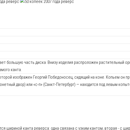
имает большую часть диска. Внизу изделия распроложен растительный ор
амого канта.
которой изображен Георгий Победоносец, сидящий на коне. Копьем он п
нетный двор) или «с-п» (Санкт-Петербург) — находится под левым копы
 шириной канта реверса: одна связана с узким кантом, вторая - с ши