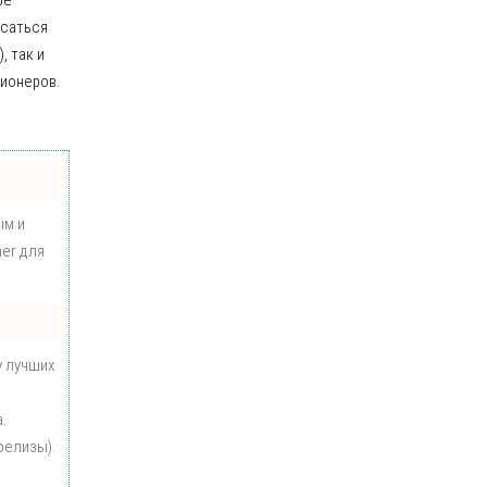
ре
асаться
, так и
ционеров.
ым и
er для
у лучших
.
релизы).