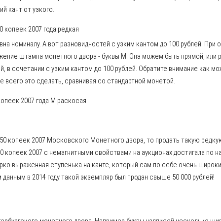
й кант от узкого.
а номиналу. А вот разновидностей с узким кантом до 100 рублей. При 
жение штампа монетного двора - буквы М. Она можем быть прямой, или 
й, в сочетании с узким кантом до 100 рублей. Обратите внимание как м
е всего это сделать, сравнивая со стандартной монетой.
50 копеек 2007 Московского Монетного двора, то продать такую редк
50 копеек 2007 с немагнитными свойствами на аукционах достигала по 
ярко выраженная ступенька на канте, который сам по себе очень широки
анным в 2014 году такой экземпляр был продан свыше 50 000 рублей!