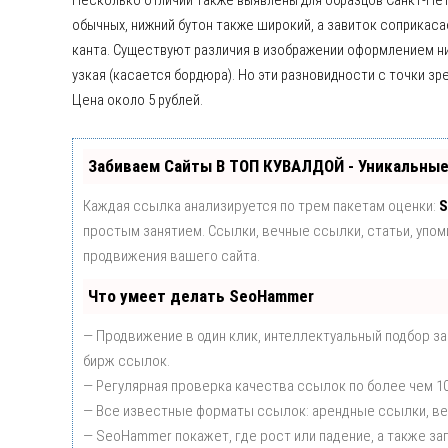
Несколько отличий также выявлены для образцов Санкт-Пе
обычных, нижний бутон также широкий, а завиток соприкасае
канта. Существуют различия в изображении оформлением ниж
узкая (касается бордюра). Но эти разновидности с точки з
Цена около 5 рублей.
Забиваем Сайты В ТОП КУВАЛДОЙ - Уникальны
Каждая ссылка анализируется по трем пакетам оценки:
S
простым занятием. Ссылки, вечные ссылки, статьи, упо
продвижения вашего сайта.
Что умеет делать SeoHammer
— Продвижение в один клик, интеллектуальный подбор з
бирж ссылок.
— Регулярная проверка качества ссылок по более чем 1
— Все известные форматы ссылок: арендные ссылки, вечн
— SeoHammer покажет, где рост или падение, а также за