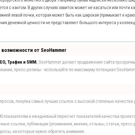
тербургского монетного двора. Например буквы надписей несколько ши
тся с кантом. В других случаях завиток может не касаться или почти к
ней левой почки, которая может быть как широкая (примыкает к краю)
рения денежной ценности не представляют большого интереса у коллек
е возможности от SeoHammer
EO, Трафик и SMM.
SeoHammer делает продвижение сайта прозрачн
минания, пресс-релизы - используйте по максимуму потенциал SeoHamm
апросов, покупка самых лучших ссылок с высокой степенью качества 
00 показателям и ежедневный пересчет показателей качества проекта
ые ссылки, публикации (упоминания, мнения, отзывы, статьи, пресс-
просы, на которые нужно обратить внимание.