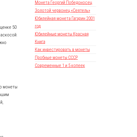
Монета Георгий Победоносец
Золотой червонец «Сеятель»
Юбилейная монета Гагарин 2001
год
оценке 50
Юбилейные монеты Красная
раскосой.
Книга
ожно
Как инвестировать в монеты
Пробные монеты СССР
Современные 1 и 5 копеек
ую монеты
нашим
й,