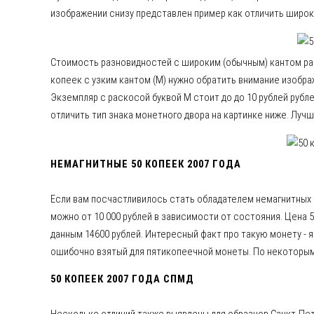
изображении снизу представлен пример как отличить широки
Стоимость разновидностей с широким (обычным) кантом равн
копеек с узким кантом (М) нужно обратить внимание изобра
Экземпляр с раскосой буквой М стоит до до 10 рублей рубле
отличить тип знака монетного двора на картинке ниже. Лучш
НЕМАГНИТНЫЕ 50 КОПЕЕК 2007 ГОДА
Если вам посчастливилось стать обладателем немагнитных 
можно от 10 000 рублей в зависимости от состояния. Цена 
данным 14600 рублей. Интересный факт про такую монету - 
ошибочно взятый для пятикопеечной монеты. По некоторым д
50 КОПЕЕК 2007 ГОДА СПМД