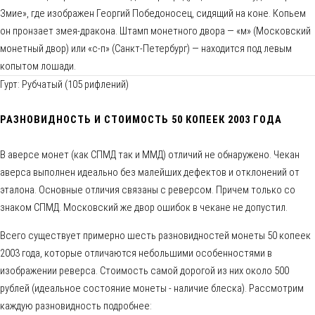
Змие», где изображен Георгий Победоносец, сидящий на коне. Копьем
он пронзает змея-дракона. Штамп монетного двора — «м» (Московский
монетный двор) или «с-п» (Санкт-Петербург) — находится под левым
копытом лошади.
Гурт: Рубчатый (105 рифлений)
РАЗНОВИДНОСТЬ И СТОИМОСТЬ 50 КОПЕЕК 2003 ГОДА
В аверсе монет (как СПМД так и ММД) отличий не обнаружено. Чекан
аверса выполнен идеально без малейших дефектов и отклонений от
эталона. Основные отличия связаны с реверсом. Причем только со
знаком СПМД. Московский же двор ошибок в чекане не допустил.
Всего существует примерно шесть разновидностей монеты 50 копеек
2003 года, которые отличаются небольшими особенностями в
изображении реверса. Стоимость самой дорогой из них около 500
рублей (идеальное состояние монеты - наличие блеска). Рассмотрим
каждую разновидность подробнее: