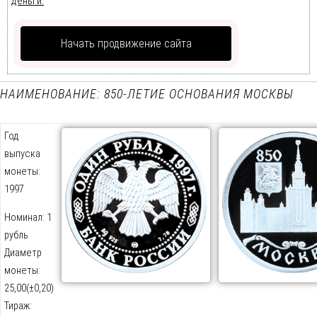
деньги.
Начать продвижение сайта
НАИМЕНОВАНИЕ: 850-ЛЕТИЕ ОСНОВАНИЯ МОСКВЫ
Год
выпуска
монеты:
1997
Номинал: 1
рубль
Диаметр
монеты:
25,00(±0,20)
Тираж: