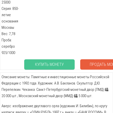
25000
Серия: 850-
летие
основания
Москвы
Вес: 7,78
Проба:
серебро
925/1000
КУПИТЬ МОНЕТУ
ПРОДАТЬ МО
Описание монеты: Памятные и инвестиционные монеты Российской
Федерации с 1992 года. Художник: А.В. Бакланов. Скульптор: Д.Ю.
Перепелкин. Чеканка: Санкт-Петербургский монетный двор (ЛМД) 鑘
20 000 шт.; Московский монетный двор (ММД) 鑘 5 000 шт.
Аверс: изображение двуглавого орла (художник И. Билибин), по кругу
надписи: вверху — «ОДИН РУБЛЬ 1997 г.», внизу — «БАНК РОССИИ». В