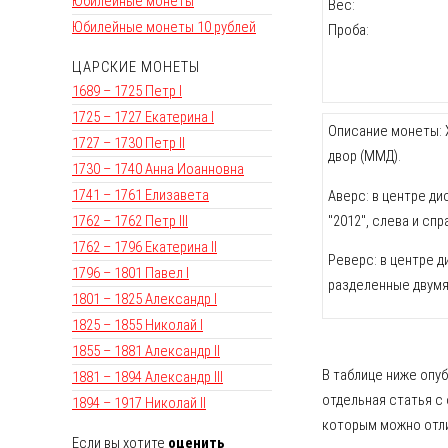
Юбилейные монеты
Вес:
Юбилейные монеты 10 рублей
Проба:
ЦАРСКИЕ МОНЕТЫ
1689 – 1725 Петр I
1725 – 1727 Екатерина I
Описание монеты: Х
1727 – 1730 Петр II
двор (ММД).
1730 – 1740 Анна Иоанновна
1741 – 1761 Елизавета
Аверс: в центре ди
"2012", слева и сп
1762 – 1762 Петр III
1762 – 1796 Екатерина II
Реверс: в центре д
1796 – 1801 Павел I
разделенные двумя
1801 – 1825 Александр I
1825 – 1855 Николай I
1855 – 1881 Александр II
В таблице ниже опу
1881 – 1894 Александр III
отдельная статья с
1894 – 1917 Николай II
которым можно отли
Если вы хотите
оценить