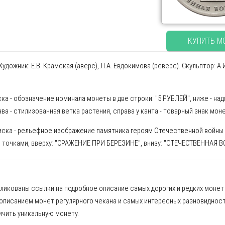
КУПИТЬ М
удожник: Е.В. Крамская (аверс), Л.А. Евдокимова (реверс). Скульптор: 
ска - обозначение номинала монеты в две строки: "5 РУБЛЕЙ", ниже - надп
рава - стилизованная ветка растения, справа у канта - товарный знак мон
иска - рельефное изображение памятника героям Отечественной войны 18
 точками, вверху: "СРАЖЕНИЕ ПРИ БЕРЕЗИНЕ", внизу: "ОТЕЧЕСТВЕННАЯ В
бликованы ссылки на подробное описание самых дорогих и редких монет
 описанием монет регулярного чекана и самых интересных разновидност
чить уникальную монету.