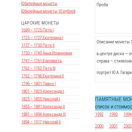
Юбилейные монеты
Проба:
Юбилейные монеты 10 рублей
ЦАРСКИЕ МОНЕТЫ
1689 – 1725 Петр I
1725 – 1727 Екатерина I
Описание монеты: Х
1727 – 1730 Петр II
1730 – 1740 Анна Иоанновна
в центре диска — о
1741 – 1761 Елизавета
справа — стилизов
1762 – 1762 Петр III
портрет Ю.А. Гагар
1762 – 1796 Екатерина II
1796 – 1801 Павел I
1801 – 1825 Александр I
1825 – 1855 Николай I
ПАМЯТНЫЕ МО
список и стоимо
1855 – 1881 Александр II
1881 – 1894 Александр III
1992
1993
1994
1894 – 1917 Николай II
2000
2001
2002