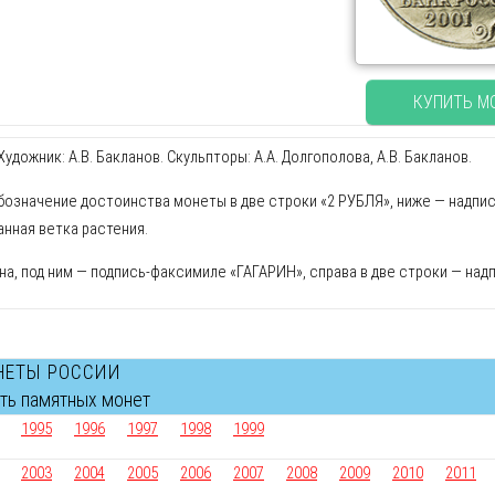
КУПИТЬ М
удожник: А.В. Бакланов. Скульпторы: А.А. Долгополова, А.В. Бакланов.
бозначение достоинства монеты в две строки «2 РУБЛЯ», ниже — надпись
анная ветка растения.
ина, под ним — подпись-факсимиле «ГАГАРИН», справа в две строки — надпи
НЕТЫ РОССИИ
сть памятных монет
1995
1996
1997
1998
1999
2003
2004
2005
2006
2007
2008
2009
2010
2011