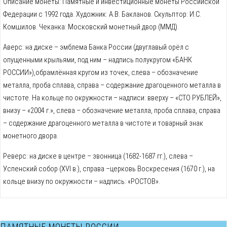
Описание монеты: Памятные и инвестиционные монеты Российской
Федерации с 1992 года. Художник: А.В. Бакланов. Скульптор: И.С.
Комшилов. Чеканка: Московский монетный двор (ММД).
Аверс: на диске – эмблема Банка России (двуглавый орёл с
опущенными крыльями, под ним – надпись полукругом «БАНК
РОССИИ»),обрамлённая кругом из точек, слева – обозначение
металла, проба сплава, справа – содержание драгоценного металла в
чистоте. На кольце по окружности – надписи: вверху – «СТО РУБЛЕЙ»,
внизу – «2004 г.», слева – обозначение металла, проба сплава, справа
– содержание драгоценного металла в чистоте и товарный знак
монетного двора.
Реверс: на диске в центре – звонница (1682-1687 гг.), слева –
Успенский собор (XVI в.), справа –церковь Воскресения (1670 г.), на
кольце внизу по окружности – надпись: «РОСТОВ».