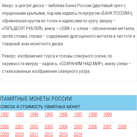
Аверс: в центре диска – эмблема Банка России (двуглавый орел с
опущенными крыльями, под ним надпись полукругом «БАНК РОССИИ»),
обрамленная кругом из точек и надписями по кругу: вверху –
«ПЯТЬДЕСЯТ РУБЛЕЙ», внизу – «2004 г.»; слева – обозначение металла,
проба сплава; справа – содержание драгоценного металла в чистоте и
товарный знак монетного двора.
Реверс: изображение торса и головы северного оленя, по
окружности вверху – надпись: «СОХРАНИМ НАШ МИР», внизу слева –
стилизованные изображения северного узора.
ПАМЯТНЫЕ МОНЕТЫ РОССИИ
список и стоимость памятных монет
1992
1993
1994
1995
1996
1997
1998
1999
2000
2001
2002
2003
2004
2005
2006
2007
2008
2009
2010
2011
2012
2013
2014