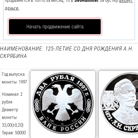
продвинется в Топ10 за месяц, то в
SeoHammer
за бустер
вернут
деньги.
Начать продвижение сайта
НАИМЕНОВАНИЕ: 125-ЛЕТИЕ СО ДНЯ РОЖДЕНИЯ А.Н.
СКРЯБИНА
Год выпуска
монеты: 1997
Номинал: 2
рубля
Диаметр
монеты:
33,00(±0,20)
Тираж: 50000