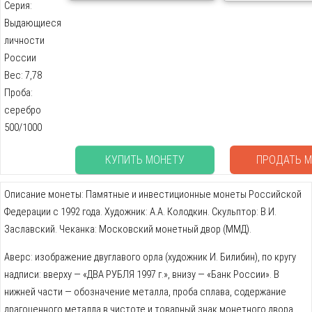
Серия:
Выдающиеся
личности
России
Вес: 7,78
Проба:
серебро
500/1000
КУПИТЬ МОНЕТУ
ПРОДАТЬ М
Описание монеты: Памятные и инвестиционные монеты Российской
Федерации с 1992 года. Художник: А.А. Колодкин. Скульптор: В.И.
Заславский. Чеканка: Московский монетный двор (ММД).
Аверс: изображение двуглавого орла (художник И. Билибин), по кругу
надписи: вверху — «ДВА РУБЛЯ 1997 г.», внизу — «Банк России». В
нижней части — обозначение металла, проба сплава, содержание
драгоценного металла в чистоте и товарный знак монетного двора.