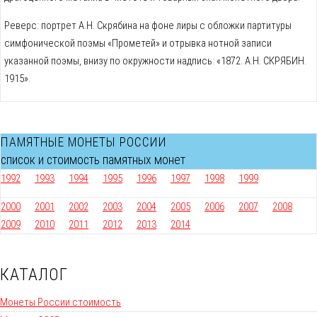
Реверс: портрет А.Н. Скрябина на фоне лиры с обложки партитуры
симфонической поэмы «Прометей» и отрывка нотной записи
указанной поэмы, внизу по окружности надпись: «1872. А.Н. СКРЯБИН.
1915».
ПАМЯТНЫЕ МОНЕТЫ РОССИИ
список и стоимость памятных монет
1992
1993
1994
1995
1996
1997
1998
1999
2000
2001
2002
2003
2004
2005
2006
2007
2008
2009
2010
2011
2012
2013
2014
КАТАЛОГ
Монеты России стоимость