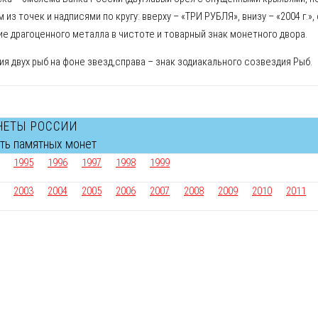
 из точек и надписями по кругу: вверху – «ТРИ РУБЛЯ», внизу – «2004 г.»
е драгоценного металла в чистоте и товарный знак монетного двора.
я двух рыб на фоне звeзд,справа – знак зодиакального созвездия Рыб.
НЕТЫ РОССИИ
сть памятных монет
1995
1996
1997
1998
1999
2003
2004
2005
2006
2007
2008
2009
2010
2011