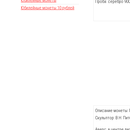
Юбилейные монеты
Проба: серебро 90
Юбилейные монеты 10 рублей
Описание монеты: П
Скульптор: В.Н. Пи
Аверс: в центре ди