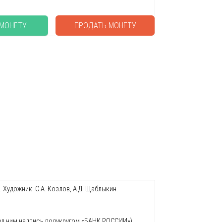
 МОНЕТУ
ПРОДАТЬ МОНЕТУ
удожник: С.А. Козлов, А.Д. Щаблыкин.
од ним надпись полукругом «БАНК РОССИИ»),