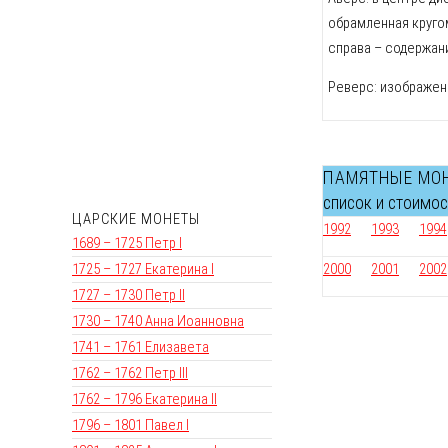
обрамленная кругом
справа – содержани
Реверс: изображени
ПАМЯТНЫЕ МО
список и стоимо
ЦАРСКИЕ МОНЕТЫ
1992
1993
1994
1689 – 1725 Петр I
1725 – 1727 Екатерина I
2000
2001
2002
1727 – 1730 Петр II
1730 – 1740 Анна Иоанновна
1741 – 1761 Елизавета
1762 – 1762 Петр III
1762 – 1796 Екатерина II
1796 – 1801 Павел I