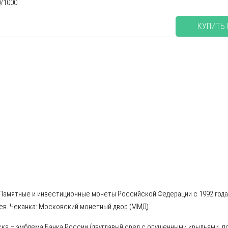
0/1000
КУПИТЬ
амятные и инвестиционные монеты Российской Федерации с 1992 года. Х
тев. Чеканка: Московский монетный двор (ММД).
ска – эмблема Банка России (двуглавый орел с опущенными крыльями, п