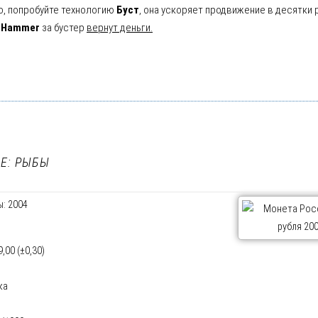
о, попробуйте технологию
Буст
, она ускоряет продвижение в десятки 
oHammer
за бустер
вернут деньги.
Е: РЫБЫ
: 2004
00 (±0,30)
ка