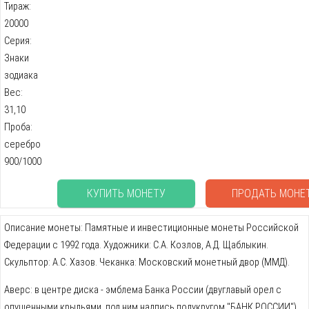
Тираж:
20000
Серия:
Знаки
зодиака
Вес:
31,10
Проба:
серебро
900/1000
КУПИТЬ МОНЕТУ
ПРОДАТЬ МОНЕ
Описание монеты: Памятные и инвестиционные монеты Российской
Федерации с 1992 года. Художники: С.А. Козлов, А.Д. Щаблыкин.
Скульптор: А.С. Хазов. Чеканка: Московский монетный двор (ММД).
Аверс: в центре диска - эмблема Банка России (двуглавый орел с
опущенными крыльями, под ним надпись полукругом "БАНК РОССИИ"),