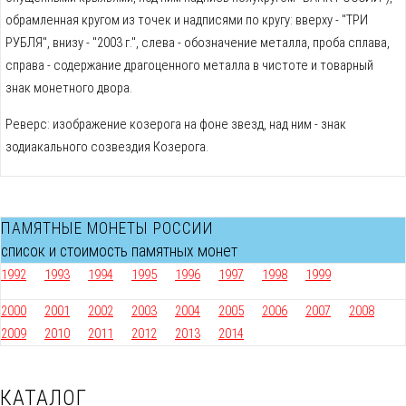
обрамленная кругом из точек и надписями по кругу: вверху - "ТРИ
РУБЛЯ", внизу - "2003 г.", слева - обозначение металла, проба сплава,
справа - содержание драгоценного металла в чистоте и товарный
знак монетного двора.
Реверс: изображение козерога на фоне звeзд, над ним - знак
зодиакального созвездия Козерога.
ПАМЯТНЫЕ МОНЕТЫ РОССИИ
список и стоимость памятных монет
1992
1993
1994
1995
1996
1997
1998
1999
2000
2001
2002
2003
2004
2005
2006
2007
2008
2009
2010
2011
2012
2013
2014
КАТАЛОГ