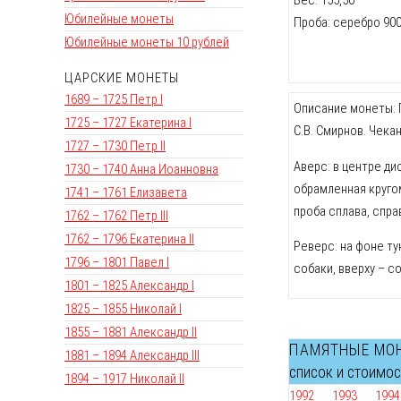
Юбилейные монеты
Проба: серебро 90
Юбилейные монеты 10 рублей
ЦАРСКИЕ МОНЕТЫ
1689 – 1725 Петр I
Описание монеты: П
1725 – 1727 Екатерина I
C.В. Смирнов. Чека
1727 – 1730 Петр II
Аверс: в центре ди
1730 – 1740 Анна Иоанновна
обрамленная кругом
1741 – 1761 Елизавета
проба сплава, спра
1762 – 1762 Петр III
1762 – 1796 Екатерина II
Реверс: на фоне ту
1796 – 1801 Павел I
собаки, вверху – 
1801 – 1825 Александр I
1825 – 1855 Николай I
1855 – 1881 Александр II
ПАМЯТНЫЕ МО
1881 – 1894 Александр III
список и стоимо
1894 – 1917 Николай II
1992
1993
1994