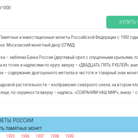
0/1000
КУПИТЬ
амятные и инвестиционные монеты Российской Федерации с 1992 года. Ху
нка: Московский монетный двор (СПМД).
ска – эмблема Банка России (двуглавый орел с опущенными крыльями, п
 из точек и надписями по кругу: вверху – «ДВАДЦАТЬ ПЯТЬ РУБЛЕЙ», внизу
ва – содержание драгоценного металла в чистоте и товарный знак моне
ндровой растительности – изображение северного оленя, на втором план
солнце, по окружности вверху – надпись: «СОХРАНИМ НАШ МИР», внизу –
НЕТЫ РОССИИ
сть памятных монет
1995
1996
1997
1998
1999