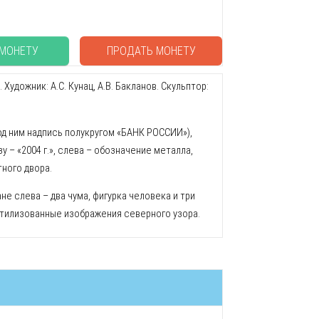
 МОНЕТУ
ПРОДАТЬ МОНЕТУ
дожник: А.С. Кунац, А.В. Бакланов. Скульптор:
од ним надпись полукругом «БАНК РОССИИ»),
 – «2004 г.», слева – обозначение металла,
тного двора.
е слева – два чума, фигурка человека и три
 стилизованные изображения северного узора.