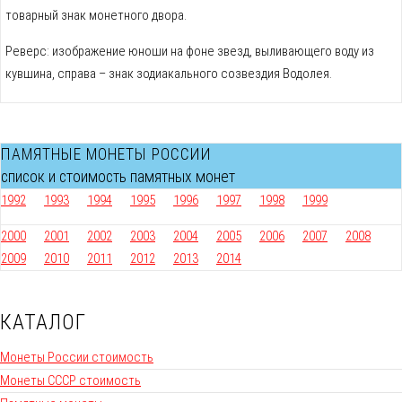
товарный знак монетного двора.
Реверс: изображение юноши на фоне звeзд, выливающего воду из
кувшина, справа – знак зодиакального созвездия Водолея.
ПАМЯТНЫЕ МОНЕТЫ РОССИИ
список и стоимость памятных монет
1992
1993
1994
1995
1996
1997
1998
1999
2000
2001
2002
2003
2004
2005
2006
2007
2008
2009
2010
2011
2012
2013
2014
КАТАЛОГ
Монеты России стоимость
Монеты СССР стоимость