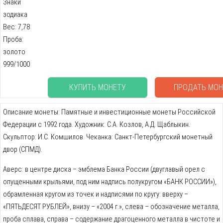
Знаки
зодиака
Вес: 7,78
Проба:
золото
999/1000
КУПИТЬ МОНЕТУ
ПРОДАТЬ МОН
Описание монеты: Памятные и инвестиционные монеты Российской
Федерации с 1992 года. Художник: С.А. Козлов, А.Д. Щаблыкин.
Скульптор: И.С. Комшилов. Чеканка: Санкт-Петербургский монетный
двор (СПМД).
Аверс: в центре диска – эмблема Банка России (двуглавый орел с
опущенными крыльями, под ним надпись полукругом «БАНК РОССИИ»),
обрамленная кругом из точек и надписями по кругу: вверху –
«ПЯТЬДЕСЯТ РУБЛЕЙ», внизу – «2004 г.», слева – обозначение металла,
проба сплава, справа – содержание драгоценного металла в чистоте и