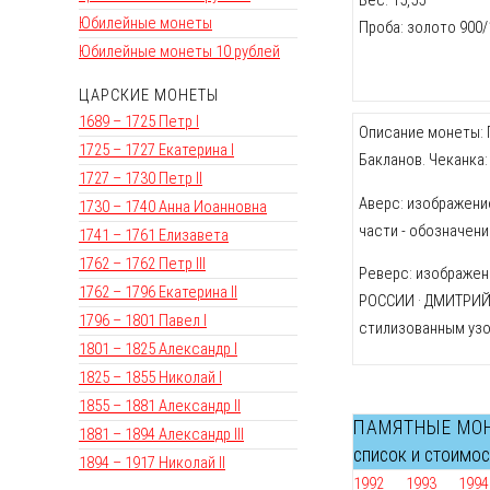
Юбилейные монеты
Проба: золото 900/
Юбилейные монеты 10 рублей
ЦАРСКИЕ МОНЕТЫ
1689 – 1725 Петр I
Описание монеты: П
1725 – 1727 Екатерина I
Бакланов. Чеканка
1727 – 1730 Петр II
Аверс: изображение 
1730 – 1740 Анна Иоанновна
части - обозначени
1741 – 1761 Елизавета
1762 – 1762 Петр III
Реверс: изображени
1762 – 1796 Екатерина II
РОССИИ · ДМИТРИЙ 
1796 – 1801 Павел I
стилизованным узо
1801 – 1825 Александр I
1825 – 1855 Николай I
1855 – 1881 Александр II
ПАМЯТНЫЕ МО
1881 – 1894 Александр III
список и стоимо
1894 – 1917 Николай II
1992
1993
1994