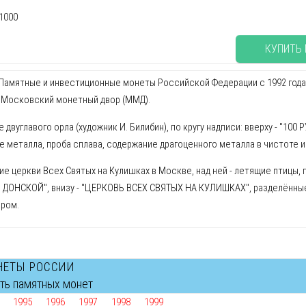
1000
КУПИТЬ
амятные и инвестиционные монеты Российской Федерации с 1992 года. Х
: Московский монетный двор (ММД).
двуглавого орла (художник И. Билибин), по кругу надписи: вверху - "100 
е металла, проба сплава, содержание драгоценного металла в чистоте и
е церкви Всех Святых на Кулишках в Москве, над ней - летящие птицы, п
ДОНСКОЙ", внизу - "ЦЕРКОВЬ ВСЕХ СВЯТЫХ НА КУЛИШКАХ", разделённые 
ром.
НЕТЫ РОССИИ
сть памятных монет
1995
1996
1997
1998
1999