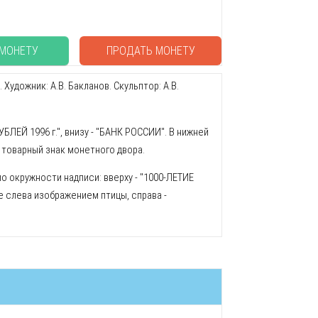
 МОНЕТУ
ПРОДАТЬ МОНЕТУ
удожник: А.В. Бакланов. Скульптор: А.В.
РУБЛЕЙ 1996 г.", внизу - "БАНК РОССИИ". В нижней
 товарный знак монетного двора.
о окружности надписи: вверху - "1000-ЛЕТИЕ
слева изображением птицы, справа -