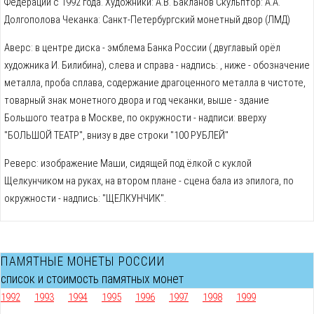
Федерации с 1992 года. Художники: А.В. Бакланов Скульптор: А.А.
Долгополова Чеканка: Санкт-Петербургский монетный двор (ЛМД)
Аверс: в центре диска - эмблема Банка России ( двуглавый орёл
художника И. Билибина), слева и справа - надпись: , ниже - обозначение
металла, проба сплава, содержание драгоценного металла в чистоте,
товарный знак монетного двора и год чеканки, выше - здание
Большого театра в Москве, по окружности - надписи: вверху
"БОЛЬШОЙ ТЕАТР", внизу в две строки "100 РУБЛЕЙ"
Реверс: изображение Маши, сидящей под ёлкой с куклой
Щелкунчиком на руках, на втором плане - сцена бала из эпилога, по
окружности - надпись: "ЩЕЛКУНЧИК".
ПАМЯТНЫЕ МОНЕТЫ РОССИИ
список и стоимость памятных монет
1992
1993
1994
1995
1996
1997
1998
1999