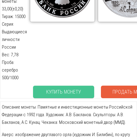
монеты:
33,00(±0,20)
Тираж: 15000
Серия:
Выдающиеся
личности
России
Вес: 7,78
Проба:
серебро
500/1000
КУПИТЬ МОНЕТУ
ПРОДАТЬ М
Описание монеты: Памятные и инвестиционные монеты Российской
Федерации с 1992 года. Художник: А.В. Бакланов. Скульпторы: А.В.
Бакланов, А.С. Кунац. Чеканка: Московский монетный двор (ММД).
Аверс: изображение двуглавого орла (художник И. Билибин), по кругу