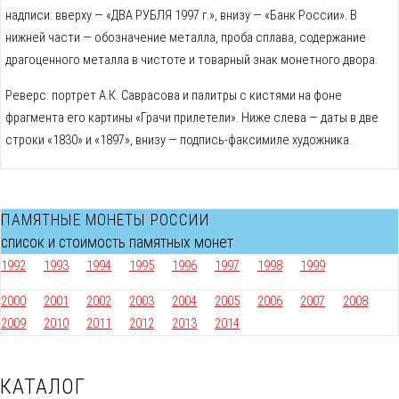
надписи: вверху — «ДВА РУБЛЯ 1997 г.», внизу — «Банк России». В
нижней части — обозначение металла, проба сплава, содержание
драгоценного металла в чистоте и товарный знак монетного двора.
Реверс: портрет А.К. Саврасова и палитры с кистями на фоне
фрагмента его картины «Грачи прилетели». Ниже слева — даты в две
строки «1830» и «1897», внизу — подпись-факсимиле художника.
ПАМЯТНЫЕ МОНЕТЫ РОССИИ
список и стоимость памятных монет
1992
1993
1994
1995
1996
1997
1998
1999
2000
2001
2002
2003
2004
2005
2006
2007
2008
2009
2010
2011
2012
2013
2014
КАТАЛОГ