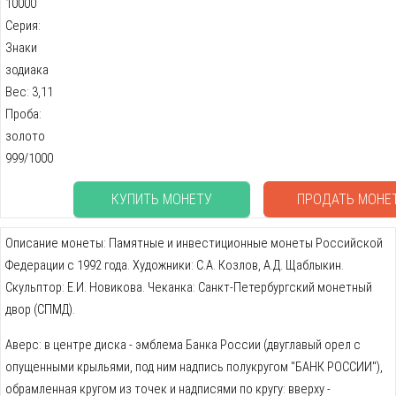
10000
Серия:
Знаки
зодиака
Вес: 3,11
Проба:
золото
999/1000
КУПИТЬ МОНЕТУ
ПРОДАТЬ МОНЕ
Описание монеты: Памятные и инвестиционные монеты Российской
Федерации с 1992 года. Художники: С.А. Козлов, А.Д. Щаблыкин.
Скульптор: Е.И. Новикова. Чеканка: Санкт-Петербургский монетный
двор (СПМД).
Аверс: в центре диска - эмблема Банка России (двуглавый орел с
опущенными крыльями, под ним надпись полукругом "БАНК РОССИИ"),
обрамленная кругом из точек и надписями по кругу: вверху -