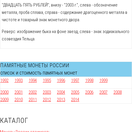
"ДВАДЦАТЬ ПЯТЬ РУБЛЕЙ", внизу - "2003 г.", слева - обозначение
металла, проба сплава, справа - содержание драгоценного металла в
чистоте и товарный знак монетного двора.
Реверс: изображение быка на фоне звeзд, слева - знак зодиакального
созвездия Тельца.
ПАМЯТНЫЕ МОНЕТЫ РОССИИ
список и стоимость памятных монет
1992
1993
1994
1995
1996
1997
1998
1999
2000
2001
2002
2003
2004
2005
2006
2007
2008
2009
2010
2011
2012
2013
2014
КАТАЛОГ
Монеты России стоимость