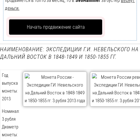
продвинется в Топ10 за месяц, то в
SeoHammer
за бустер
вернут
деньги.
Начать продвижение сайта
НАИМЕНОВАНИЕ: ЭКСПЕДИЦИИ Г.И. НЕВЕЛЬСКОГО НА
ДАЛЬНИЙ ВОСТОК В 1848-1849 И 1850-1855 ГГ.
Год
выпуска
монеты:
2013
Номинал:
3 рубля
Диаметр
монеты: