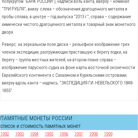
полукругом "БАНК РОССИИ"), надписи воль канта, вверху – номинал:
"ТРИ РУБЛЯ", внизу: слева – обозначения драгоценного металла и
пробы сплава, в центре – год выпуска "2013 г.", справа – содержание
химически чистого драгоценного металла и товарный знак монетного
двора.
Реверс: на зеркальном поле диска – рельефное изображение трех
членов экспедиции, разгружающих приставшую к берегу лодки, на
берегу – группа местных жителей, на втором плане справа –
изображение парусного судна на фоне карты восточной оконечности
Евразийского континента с Сахалином и Курильскими островами,
вверху вдоль канта – надпись: "ЭКСПЕДИЦИЯ Г.И. НЕВЕЛЬСКОГО 1848-
1855".
ПАМЯТНЫЕ МОНЕТЫ РОССИИ
список и стоимость памятных монет
1992
1993
1994
1995
1996
1997
1998
1999