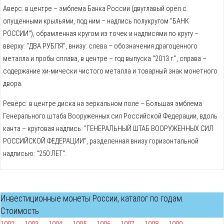
Аверс: в центре – эмблема Банка России (двуглавый орёл с
опущенными крыльями, под ним – надпись полукругом "БАНК
РОССИИ"), обрамленная кругом из точек и надписями по кругу –
вверху: "ДВА РУБЛЯ", внизу: слева – обозначения драгоценного
металла и пробы сплава, в центре – год выпуска "2013 г.", справа –
содержание хи-мически чистого металла и товарный знак монетного
двора.
Реверс: в центре диска на зеркальном поле – Большая эмблема
Генерального штаба Вооруженных сил Российской Федерации, вдоль
канта – круговая надпись: "ГЕНЕРАЛЬНЫЙ ШТАБ ВООРУЖЕННЫХ СИЛ
РОССИЙСКОЙ ФЕДЕРАЦИИ", разделенная внизу горизонтальной
надписью: "250 ЛЕТ".
Инвестиционные монеты России, каталог по годам.
Стоимость