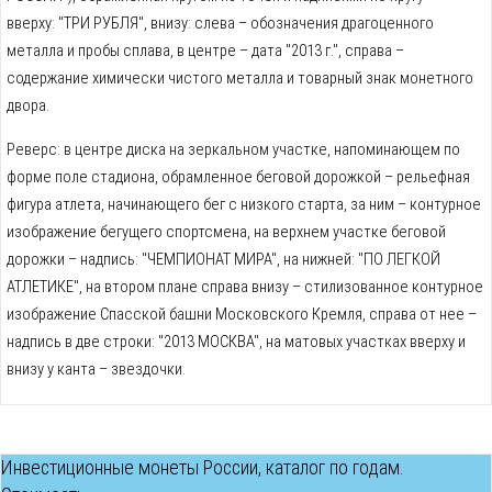
вверху: "ТРИ РУБЛЯ", внизу: слева – обозначения драгоценного
металла и пробы сплава, в центре – дата "2013 г.", справа –
содержание химически чистого металла и товарный знак монетного
двора.
Реверс: в центре диска на зеркальном участке, напоминающем по
форме поле стадиона, обрамленное беговой дорожкой – рельефная
фигура атлета, начинающего бег с низкого старта, за ним – контурное
изображение бегущего спортсмена, на верхнем участке беговой
дорожки – надпись: "ЧЕМПИОНАТ МИРА", на нижней: "ПО ЛЕГКОЙ
АТЛЕТИКЕ", на втором плане справа внизу – стилизованное контурное
изображение Спасской башни Московского Кремля, справа от нее –
надпись в две строки: "2013 МОСКВА", на матовых участках вверху и
внизу у канта – звездочки.
Инвестиционные монеты России, каталог по годам.