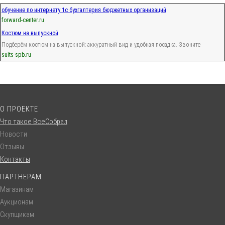
обучение по интернету 1с бухгалтерия бюджетных организаций
forward-center.ru
Костюм на выпускной
Подберём костюм на выпускной: аккуратный вид и удобная посадка. Звоните
suits-spb.ru
О ПРОЕКТЕ
Что такое ВсеСобрал
Новости
Отзывы
Контакты
ПАРТНЕРАМ
Магазинам
Аукционам
Скупщикам