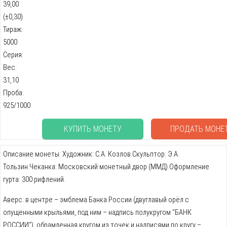
39,00
(±0,30)
Тираж:
5000
Серия:
Вес:
31,10
Проба:
925/1000
КУПИТЬ МОНЕТУ
ПРОДАТЬ МОНЕ
Описание монеты: Художник: С.А. Козлов.Скульптор: Э.А.
Тользин.Чеканка: Московский монетный двор (ММД).Оформление
гурта: 300 рифлений.
Аверс: в центре – эмблема Банка России (двуглавый орёл с
опущенными крыльями, под ним – надпись полукругом "БАНК
РОССИИ"), обрамленная кругом из точек и надписями по кругу –