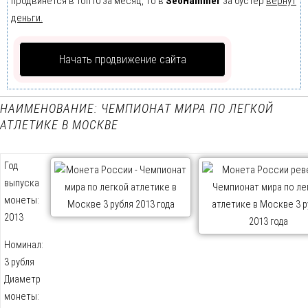
продвинется в Топ10 за месяц, то в
SeoHammer
за бустер
вернут
деньги.
Начать продвижение сайта
НАИМЕНОВАНИЕ: ЧЕМПИОНАТ МИРА ПО ЛЕГКОЙ
АТЛЕТИКЕ В МОСКВЕ
Год
выпуска
монеты:
2013
Номинал:
3 рубля
Диаметр
монеты: