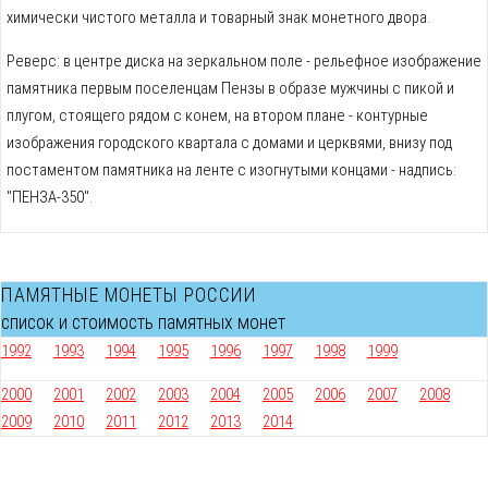
химически чистого металла и товарный знак монетного двора.
Реверс: в центре диска на зеркальном поле - рельефное изображение
памятника первым поселенцам Пензы в образе мужчины с пикой и
плугом, стоящего рядом с конем, на втором плане - контурные
изображения городского квартала с домами и церквями, внизу под
постаментом памятника на ленте с изогнутыми концами - надпись:
"ПЕНЗА-350".
ПАМЯТНЫЕ МОНЕТЫ РОССИИ
список и стоимость памятных монет
1992
1993
1994
1995
1996
1997
1998
1999
2000
2001
2002
2003
2004
2005
2006
2007
2008
2009
2010
2011
2012
2013
2014