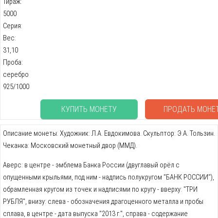
Тираж:
5000
Серия:
Вес:
31,10
Проба:
серебро
925/1000
КУПИТЬ МОНЕТУ
ПРОДАТЬ МОНЕ
Описание монеты: Художник: Л.А. Евдокимова. Скульптор: Э.А. Тользин.
Чеканка: Московский монетный двор (ММД).
Аверс: в центре - эмблема Банка России (двуглавый орёл с
опущенными крыльями, под ним - надпись полукругом "БАНК РОССИИ"),
обрамленная кругом из точек и надписями по кругу - вверху: "ТРИ
РУБЛЯ", внизу: слева - обозначения драгоценного металла и пробы
сплава, в центре - дата выпуска "2013 г.", справа - содержание