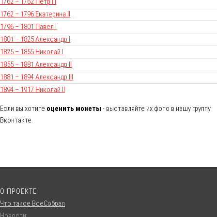
1762 – 1762 Петр III
1762 – 1796 Екатерина II
1796 – 1801 Павел I
1801 – 1825 Александр I
1825 – 1855 Николай I
1855 – 1881 Александр II
1881 – 1894 Александр III
1894 – 1917 Николай II
Если вы хотите
оценить монеты
- выставляйте их фото в нашу группу
Вконтакте.
О ПРОЕКТЕ
Что такое ВсеСобрал
Новости