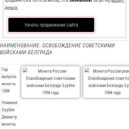
продвинется в Топ10 за месяц, то в
SeoHammer
за бустер
вернут
деньги.
Начать продвижение сайта
НАИМЕНОВАНИЕ: ОСВОБОЖДЕНИЕ СОВЕТСКИМИ
ВОЙСКАМИ БЕЛГРАДА
Год
выпуска
монеты:
1994
Номинал:
3 рубля
Диаметр
монеты: