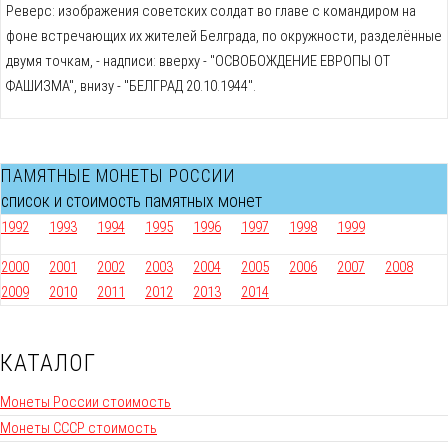
Реверс: изображения советских солдат во главе с командиром на
фоне встречающих их жителей Белграда, по окружности, разделённые
двумя точкам, - надписи: вверху - "ОСВОБОЖДЕНИЕ ЕВРОПЫ ОТ
ФАШИЗМА", внизу - "БЕЛГРАД 20.10.1944".
ПАМЯТНЫЕ МОНЕТЫ РОССИИ
список и стоимость памятных монет
1992
1993
1994
1995
1996
1997
1998
1999
2000
2001
2002
2003
2004
2005
2006
2007
2008
2009
2010
2011
2012
2013
2014
КАТАЛОГ
Монеты России стоимость
Монеты СССР стоимость