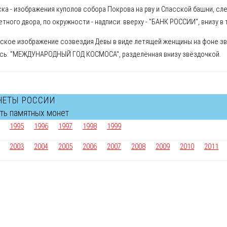
ска - изображения куполов собора Покрова на рву и Спасской башни, слев
тного двора, по окружности - надписи: вверху - "БАНК РОССИИ", внизу в т
ское изображение созвездия Девы в виде летящей женщины на фоне звё
ись: "МЕЖДУНАРОДНЫЙ ГОД КОСМОСА", разделённая внизу звёздочкой.
НЕТЫ РОССИИ
сть памятных монет
1995
1996
1997
1998
1999
2003
2004
2005
2006
2007
2008
2009
2010
2011