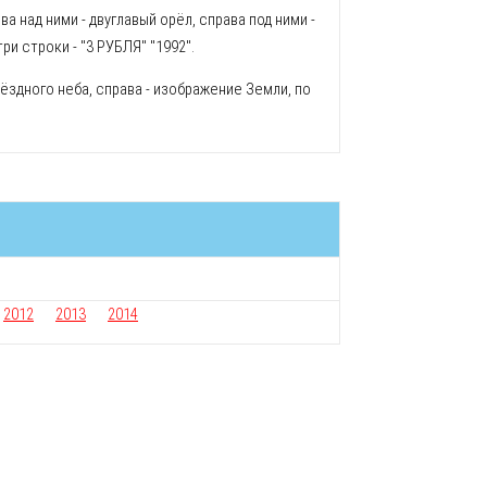
а над ними - двуглавый орёл, справа под ними -
ри строки - "3 РУБЛЯ" "1992".
здного неба, справа - изображение Земли, по
2012
2013
2014