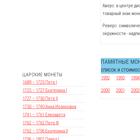
Аверс: в центре ди
товарный знак моне
Реверс: символиче
окружности - надп
ПАМЯТНЫЕ МО
список и стоимо
ЦАРСКИЕ МОНЕТЫ
1992
1993
1994
1689 – 1725 Петр I
1725 – 1727 Екатерина I
2000
2001
2002
1727 – 1730 Петр II
1730 – 1740 Анна Иоанновна
1741 – 1761 Елизавета
1762 – 1762 Петр III
1762 – 1796 Екатерина II
1796 – 1801 Павел I